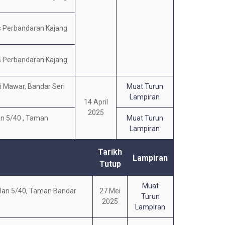
s Perbandaran Kajang
s Perbandaran Kajang
ri Mawar, Bandar Seri
Muat Turun
Lampiran
14 April
2025
n 5/40 , Taman
Muat Turun
Lampiran
Tarikh
Lampiran
Tutup
Muat
lan 5/40, Taman Bandar
27 Mei
Turun
2025
Lampiran