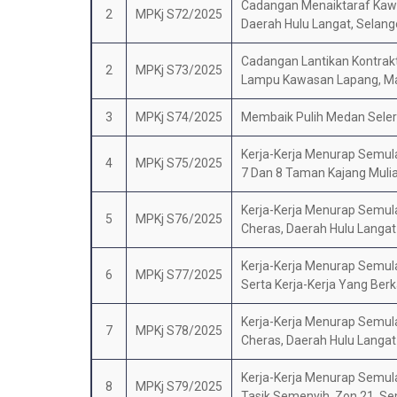
Cadangan Menaiktaraf Kaw
2
MPKj S72/2025
Daerah Hulu Langat, Selang
Cadangan Lantikan Kontra
2
MPKj S73/2025
Lampu Kawasan Lapang, Maj
3
MPKj S74/2025
Membaik Pulih Medan Selera
Kerja-Kerja Menurap Semula J
4
MPKj S75/2025
7 Dan 8 Taman Kajang Mulia
Kerja-Kerja Menurap Semula 
5
MPKj S76/2025
Cheras, Daerah Hulu Langat
Kerja-Kerja Menurap Semula
6
MPKj S77/2025
Serta Kerja-Kerja Yang Ber
Kerja-Kerja Menurap Semula 
7
MPKj S78/2025
Cheras, Daerah Hulu Langat
Kerja-Kerja Menurap Semula
8
MPKj S79/2025
Tasik Semenyih, Zon 21, Se