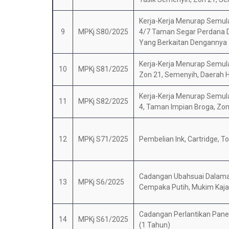
Kerja-Kerja Menurap Semula J
9
MPKj S80/2025
4/7 Taman Segar Perdana Da
Yang Berkaitan Dengannya
Kerja-Kerja Menurap Semul
10
MPKj S81/2025
Zon 21, Semenyih, Daerah H
Kerja-Kerja Menurap Semula 
11
MPKj S82/2025
4, Taman Impian Broga, Zon
12
MPKj S71/2025
Pembelian Ink, Cartridge, T
Cadangan Ubahsuai Dalaman
13
MPKj S6/2025
Cempaka Putih, Mukim Kajan
Cadangan Perlantikan Panel 
14
MPKj S61/2025
(1 Tahun)