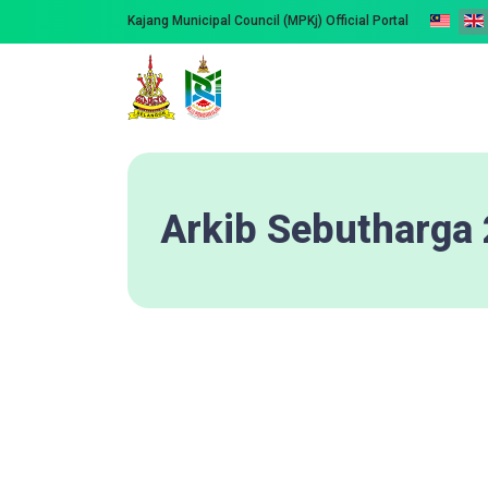
Kajang Municipal Council (MPKj) Official Portal
Arkib Sebutharga