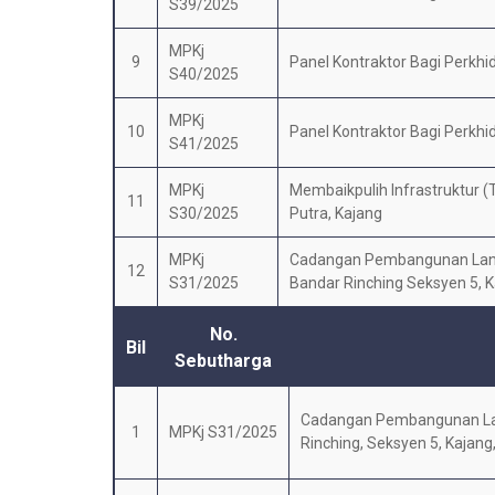
S39/2025
MPKj
9
Panel Kontraktor Bagi Perkh
S40/2025
MPKj
10
Panel Kontraktor Bagi Perkh
S41/2025
MPKj
Membaikpulih Infrastruktur (T
11
S30/2025
Putra, Kajang
MPKj
Cadangan Pembangunan Lands
12
S31/2025
Bandar Rinching Seksyen 5, K
No.
Bil
Sebutharga
Cadangan Pembangunan Lan
1
MPKj S31/2025
Rinching, Seksyen 5, Kajang