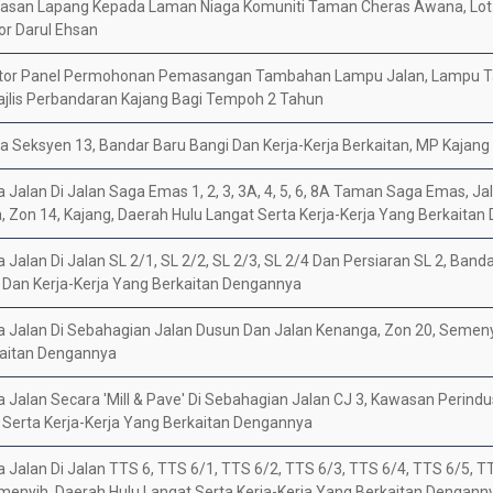
asan Lapang Kepada Laman Niaga Komuniti Taman Cheras Awana, Lot
or Darul Ehsan
ktor Panel Permohonan Pemasangan Tambahan Lampu Jalan, Lampu 
lis Perbandaran Kajang Bagi Tempoh 2 Tahun
 Seksyen 13, Bandar Baru Bangi Dan Kerja-Kerja Berkaitan, MP Kajang
alan Di Jalan Saga Emas 1, 2, 3, 3A, 4, 5, 6, 8A Taman Saga Emas, Jalan
, Zon 14, Kajang, Daerah Hulu Langat Serta Kerja-Kerja Yang Berkaita
Jalan Di Jalan SL 2/1, SL 2/2, SL 2/3, SL 2/4 Dan Persiaran SL 2, Band
 Dan Kerja-Kerja Yang Berkaitan Dengannya
 Jalan Di Sebahagian Jalan Dusun Dan Jalan Kenanga, Zon 20, Semeny
kaitan Dengannya
Jalan Secara 'Mill & Pave' Di Sebahagian Jalan CJ 3, Kawasan Perindus
 Serta Kerja-Kerja Yang Berkaitan Dengannya
 Jalan Di Jalan TTS 6, TTS 6/1, TTS 6/2, TTS 6/3, TTS 6/4, TTS 6/5, 
menyih, Daerah Hulu Langat Serta Kerja-Kerja Yang Berkaitan Dengann