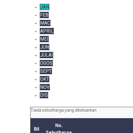
JAN
FEB
MAC
APRIL
MEI
JUN
JULAI
OGOS
SEPT
OKT
NOV
DIS
Tiada sebutharga yang dikeluarkan
No.
Bil
Sebutharga