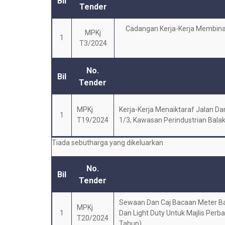
Bil
Tender
Cadangan Kerja-Kerja Membina 
MPKj
1
T3/2024
No.
Bil
Tender
MPKj
Kerja-Kerja Menaiktaraf Jalan D
1
T19/2024
1/3, Kawasan Perindustrian Balak
Tiada sebutharga yang dikeluarkan
No.
Bil
Tender
Sewaan Dan Caj Bacaan Meter Bag
MPKj
1
Dan Light Duty Untuk Majlis Perb
T20/2024
Tahun)