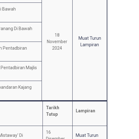
Di Bawah
ranang Di Bawah
18
Muat Turun
November
Lampiran
h Pentadbiran
2024
Pentadbiran Majlis
bandaran Kajang
Tarikh
Lampiran
Tutup
16
istaway' Di
Muat Turun
Disember