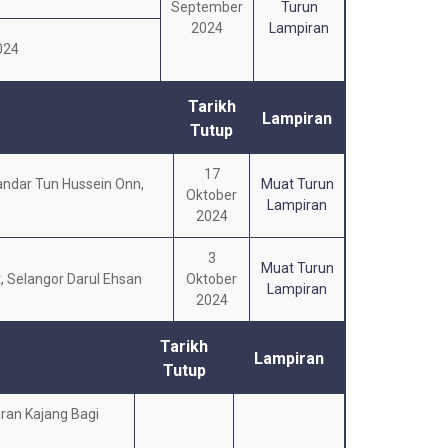
September
Turun
2024
Lampiran
024
Tarikh
Lampiran
Tutup
17
ndar Tun Hussein Onn,
Muat Turun
Oktober
Lampiran
2024
3
Muat Turun
, Selangor Darul Ehsan
Oktober
Lampiran
2024
Tarikh
Lampiran
Tutup
ran Kajang Bagi