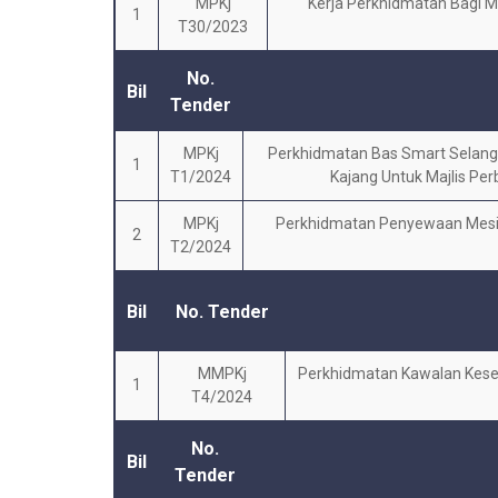
MPKj
Kerja Perkhidmatan Bagi 
1
T30/2023
No.
Bil
Tender
MPKj
Perkhidmatan Bas Smart Selangor
1
T1/2024
Kajang Untuk Majlis Pe
MPKj
Perkhidmatan Penyewaan Mesin 
2
T2/2024
Bil
No. Tender
MMPKj
Perkhidmatan Kawalan Kesel
1
T4/2024
No.
Bil
Tender