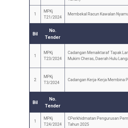
MPKj
1
Membekal Racun Kawalan Nyamuk
T21/2024
No.
Bil
Tender
MPKj
Cadangan Menaiktaraf Tapak Lam
1
T23/2024
Mukim Cheras, Daerah Hulu Langa
MPKj
2
Cadangan Kerja-Kerja Membina Pa
T3/2024
No.
Bil
Tender
MPKj
CPerkhidmatan Pengurusan Pembe
1
T24/2024
Tahun 2025