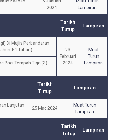
nakan Kaedah
5 Januari
Muat Turun
2024
Lampiran
Tarikh
Lampiran
Tutup
i) Di Majlis Perbandaran
Tahun + 1 Tahun)
23
Muat
Februari
Turun
g Bagi Tempoh Tiga (3)
2024
Lampiran
Tarikh
Lampiran
Tutup
han Lanjutan
Muat Turun
25 Mac 2024
Lampiran
Tarikh
Lampiran
Tutup