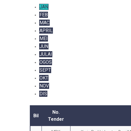
JAN
FEB
MAC
APRIL
MEI
JUN
JULAI
OGOS
SEPT
OKT
NOV
DIS
No.
Bil
Tender