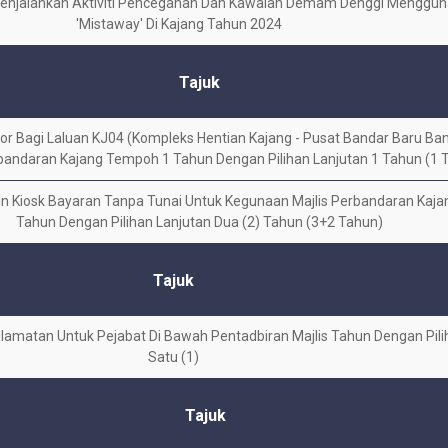
Menjalankan Aktiviti Pencegahan Dan Kawalan Demam Denggi Menggu
'Mistaway' Di Kajang Tahun 2024
Tajuk
 Bagi Laluan KJ04 (Kompleks Hentian Kajang - Pusat Bandar Baru Bang
rbandaran Kajang Tempoh 1 Tahun Dengan Pilihan Lanjutan 1 Tahun (1 
Kiosk Bayaran Tanpa Tunai Untuk Kegunaan Majlis Perbandaran Kajan
Tahun Dengan Pilihan Lanjutan Dua (2) Tahun (3+2 Tahun)
Tajuk
amatan Untuk Pejabat Di Bawah Pentadbiran Majlis Tahun Dengan Pili
Satu (1)
Tajuk