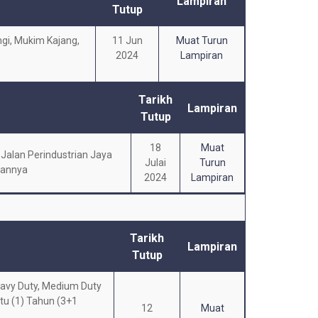
Lampiran
Tutup
gi, Mukim Kajang,
11 Jun
Muat Turun
2024
Lampiran
Tarikh
Lampiran
Tutup
18
Muat
Jalan Perindustrian Jaya
Julai
Turun
gannya
2024
Lampiran
Tarikh
Lampiran
Tutup
eavy Duty, Medium Duty
tu (1) Tahun (3+1
12
Muat