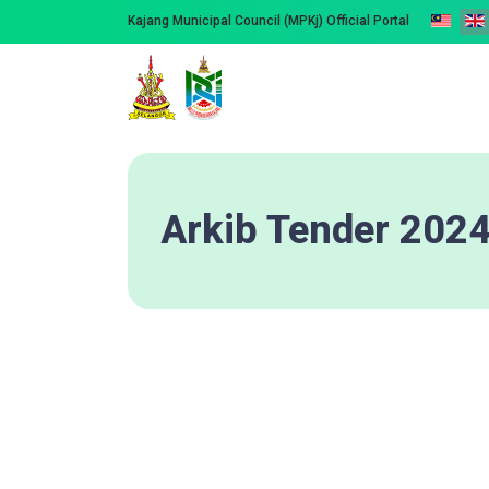
Kajang Municipal Council (MPKj) Official Portal
Arkib Tender 202