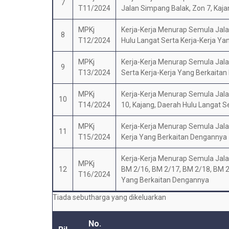
7
T11/2024
Jalan Simpang Balak, Zon 7, Kaj
MPKj
Kerja-Kerja Menurap Semula Jala
8
T12/2024
Hulu Langat Serta Kerja-Kerja Y
MPKj
Kerja-Kerja Menurap Semula Jalan D
9
T13/2024
Serta Kerja-Kerja Yang Berkaita
MPKj
Kerja-Kerja Menurap Semula Jalan Di 
10
T14/2024
10, Kajang, Daerah Hulu Langat S
MPKj
Kerja-Kerja Menurap Semula Jalan
11
T15/2024
Kerja Yang Berkaitan Dengannya
Kerja-Kerja Menurap Semula Jala
MPKj
12
BM 2/16, BM 2/17, BM 2/18, BM 2/
T16/2024
Yang Berkaitan Dengannya
Tiada sebutharga yang dikeluarkan
No.