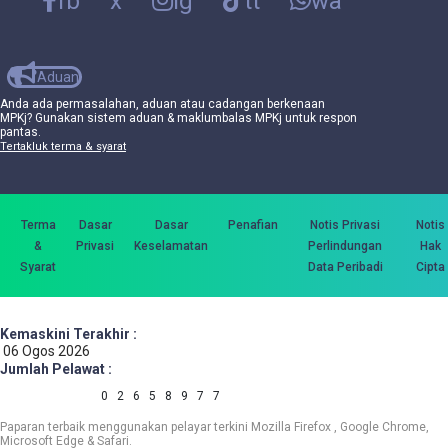
fb
x
ig
tt
wa
Aduan
Anda ada permasalahan, aduan atau cadangan berkenaan
MPKj? Gunakan sistem aduan & maklumbalas MPKj untuk respon
pantas.
Tertakluk terma & syarat
Terma
Dasar
Dasar
Penafian
Notis Privasi
Notis
&
Privasi
Keselamatan
Perlindungan
Hak
Syarat
Data Peribadi
Cipta
Kemaskini Terakhir :
06 Ogos 2026
Jumlah Pelawat :
0
2
6
5
8
9
7
7
Paparan terbaik menggunakan pelayar terkini Mozilla Firefox , Google Chrome,
Microsoft Edge & Safari.