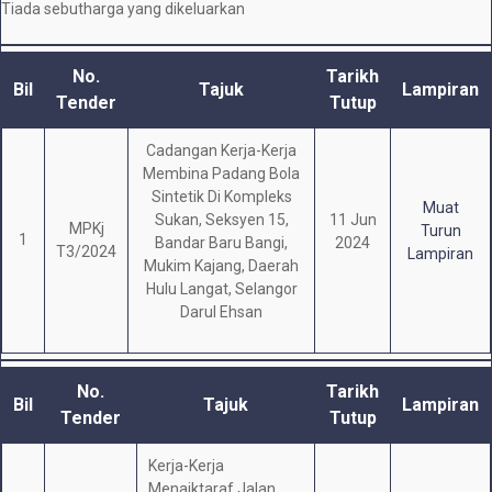
Tiada sebutharga yang dikeluarkan
No.
Tarikh
Bil
Tajuk
Lampiran
Tender
Tutup
Cadangan Kerja-Kerja
Membina Padang Bola
Sintetik Di Kompleks
Muat
Sukan, Seksyen 15,
11 Jun
MPKj
Turun
1
Bandar Baru Bangi,
2024
T3/2024
Lampiran
Mukim Kajang, Daerah
Hulu Langat, Selangor
Darul Ehsan
No.
Tarikh
Bil
Tajuk
Lampiran
Tender
Tutup
Kerja-Kerja
Menaiktaraf Jalan