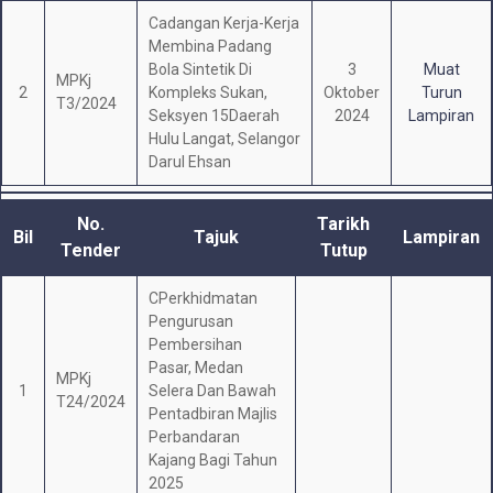
Cadangan Kerja-Kerja
Membina Padang
Bola Sintetik Di
3
Muat
MPKj
2
Kompleks Sukan,
Oktober
Turun
T3/2024
Seksyen 15Daerah
2024
Lampiran
Hulu Langat, Selangor
Darul Ehsan
No.
Tarikh
Bil
Tajuk
Lampiran
Tender
Tutup
CPerkhidmatan
Pengurusan
Pembersihan
Pasar, Medan
MPKj
1
Selera Dan Bawah
T24/2024
Pentadbiran Majlis
Perbandaran
Kajang Bagi Tahun
2025