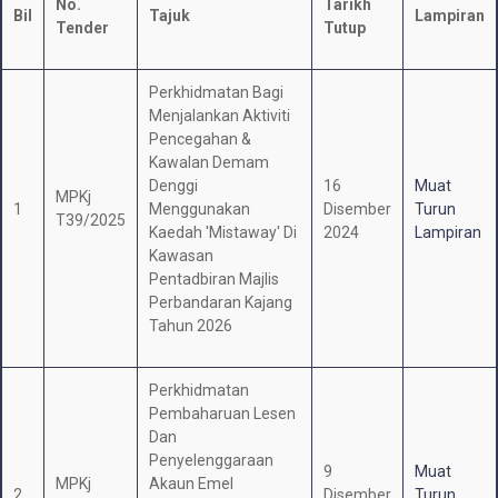
No.
Tarikh
Bil
Tajuk
Lampiran
Tender
Tutup
Perkhidmatan Bagi
Menjalankan Aktiviti
Pencegahan &
Kawalan Demam
Denggi
16
Muat
MPKj
1
Menggunakan
Disember
Turun
T39/2025
Kaedah 'Mistaway' Di
2024
Lampiran
Kawasan
Pentadbiran Majlis
Perbandaran Kajang
Tahun 2026
Perkhidmatan
Pembaharuan Lesen
Dan
Penyelenggaraan
9
Muat
MPKj
Akaun Emel
2
Disember
Turun