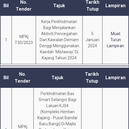
No.
Tarikh
Bil
Tajuk
Lampiran
Tender
Tutup
Kerja Perkhidmatan
Bagi Menjalankan
Aktiviti Pencegahan
5
Muat
MPKj
1
Dan Kawalan Demam
Januari
Turun
T30/2023
Denggi Menggunakan
2024
Lampiran
Kaedah 'Mistaway' Di
Kajang Tahun 2024
No.
Tarikh
Bil
Tajuk
Lampiran
Tender
Tutup
Perkhidmatan Bas
Smart Selangor Bagi
Laluan KJ04
(Kompleks Hentian
Kajang - Pusat Bandar
Baru Bangi) Di Majlis
MPKj