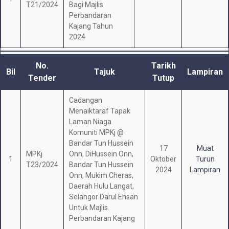
T21/2024
Bagi Majlis
Perbandaran
Kajang Tahun
2024
No.
Tarikh
Bil
Tajuk
Lampiran
Tender
Tutup
Cadangan
Menaiktaraf Tapak
Laman Niaga
Komuniti MPKj @
Bandar Tun Hussein
17
Muat
MPKj
Onn, DiHussein Onn,
1
Oktober
Turun
T23/2024
Bandar Tun Hussein
2024
Lampiran
Onn, Mukim Cheras,
Daerah Hulu Langat,
Selangor Darul Ehsan
Untuk Majlis
Perbandaran Kajang