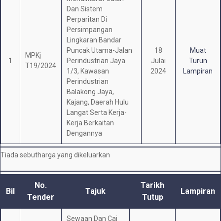
Dan Sistem
Perparitan Di
Persimpangan
Lingkaran Bandar
Puncak Utama-Jalan
18
Muat
MPKj
1
Perindustrian Jaya
Julai
Turun
T19/2024
1/3, Kawasan
2024
Lampiran
Perindustrian
Balakong Jaya,
Kajang, Daerah Hulu
Langat Serta Kerja-
Kerja Berkaitan
Dengannya
Tiada sebutharga yang dikeluarkan
No.
Tarikh
Bil
Tajuk
Lampiran
Tender
Tutup
Sewaan Dan Caj