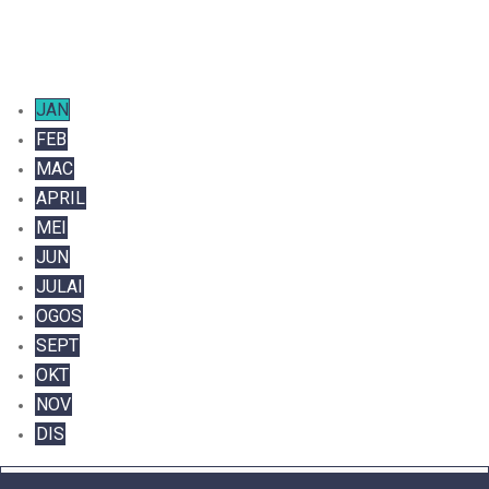
JAN
FEB
MAC
APRIL
MEI
JUN
JULAI
OGOS
SEPT
OKT
NOV
DIS