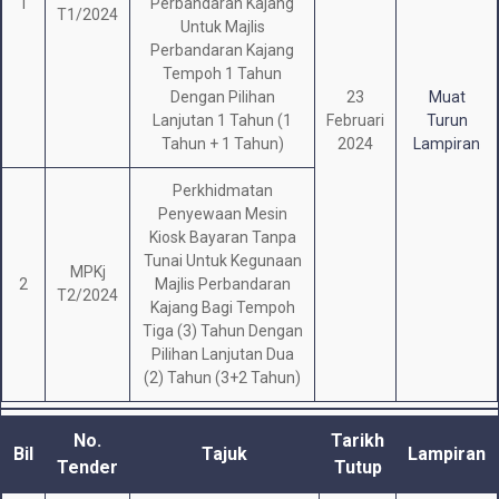
1
Perbandaran Kajang
T1/2024
Untuk Majlis
Perbandaran Kajang
Tempoh 1 Tahun
Dengan Pilihan
23
Muat
Lanjutan 1 Tahun (1
Februari
Turun
Tahun + 1 Tahun)
2024
Lampiran
Perkhidmatan
Penyewaan Mesin
Kiosk Bayaran Tanpa
Tunai Untuk Kegunaan
MPKj
2
Majlis Perbandaran
T2/2024
Kajang Bagi Tempoh
Tiga (3) Tahun Dengan
Pilihan Lanjutan Dua
(2) Tahun (3+2 Tahun)
No.
Tarikh
Bil
Tajuk
Lampiran
Tender
Tutup