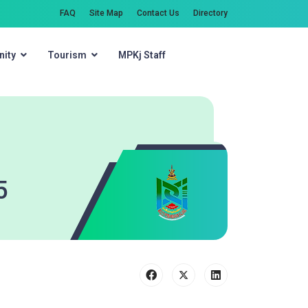
FAQ
Site Map
Contact Us
Directory
ity
Tourism
MPKj Staff
Search
5