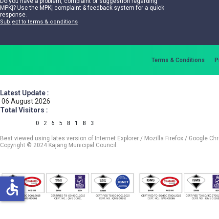
Do you have a problem, complaint or suggestion regarding
MPKj? Use the MPKj complaint & feedback system for a quick
response.
Subject to terms & conditions
Terms & Conditions
P
Latest Update :
06 August 2026
Total Visitors :
0
2
6
5
8
1
8
3
Best viewed using lates version of Internet Explorer / Mozilla Firefox / Google Ch
Copyright © 2024 Kajang Municipal Council.
accessible