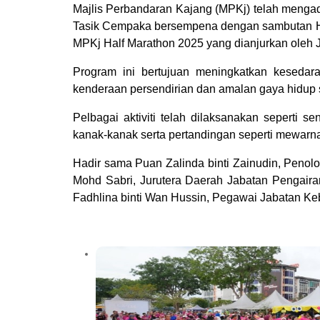
Majlis Perbandaran Kajang (MPKj) telah meng
Tasik Cempaka bersempena dengan sambutan Ha
MPKj Half Marathon 2025 yang dianjurkan oleh
Program ini bertujuan meningkatkan kesed
kenderaan persendirian dan amalan gaya hidup 
Pelbagai aktiviti telah dilaksanakan seperti 
kanak-kanak serta pertandingan seperti mewarna
Hadir sama Puan Zalinda binti Zainudin, Penol
Mohd Sabri, Jurutera Daerah Jabatan Pengair
Fadhlina binti Wan Hussin, Pegawai Jabatan Ke