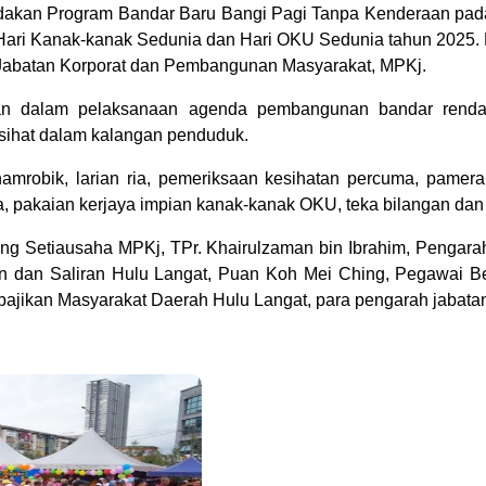
adakan Program Bandar Baru Bangi Pagi Tanpa Kenderaan pad
ri Kanak-kanak Sedunia dan Hari OKU Sedunia tahun 2025. P
 Jabatan Korporat dan Pembangunan Masyarakat, MPKj.
aran dalam pelaksanaan agenda pembangunan bandar ren
sihat dalam kalangan penduduk.
senamrobik, larian ria, pemeriksaan kesihatan percuma, pam
, pakaian kerjaya impian kanak-kanak OKU, teka bilangan dan 
ong Setiausaha MPKj, TPr. Khairulzaman bin Ibrahim, Pengar
an dan Saliran Hulu Langat, Puan Koh Mei Ching, Pegawai 
bajikan Masyarakat Daerah Hulu Langat, para pengarah jabata