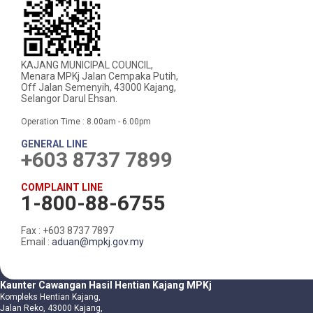
KAJANG MUNICIPAL COUNCIL,
Menara MPKj Jalan Cempaka Putih,
Off Jalan Semenyih, 43000 Kajang,
Selangor Darul Ehsan.
Operation Time : 8.00am - 6.00pm
GENERAL LINE
+603 8737 7899
COMPLAINT LINE
1-800-88-6755
Fax : +603 8737 7897
Email :
aduan@mpkj.gov.my
Kaunter Cawangan Hasil Hentian Kajang MPKj
Kompleks Hentian Kajang,
Jalan Reko, 43000 Kajang,