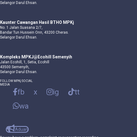
Selangor Darul Ehsan.
Kaunter Cawangan Hasil BTHO MPKj
No. 1 Jalan Suasana 2/7,
Bandar Tun Hussein Onn, 43200 Cheras.
Selangor Darul Ehsan.
Kompleks MPKJ@Ecohill Semenyih
Jalan Ecohill, 1, Setia, Ecohill
43500 Semenyih,
Selangor Darul Ehsan.
FOLLOW MPKj SOCIAL
MEDIA
fb
x
ig
tt
wa
Aduan