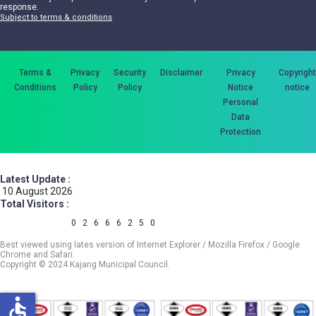
response.
Subject to terms & conditions
Terms &
Privacy
Security
Disclaimer
Privacy
Copyright
Conditions
Policy
Policy
Notice
notice
Personal
Data
Protection
Latest Update :
10 August 2026
Total Visitors :
0
2
6
6
6
2
5
0
Best viewed using lates version of Internet Explorer / Mozilla Firefox / Google
Chrome and Safari.
Copyright © 2024 Kajang Municipal Council.
accessible