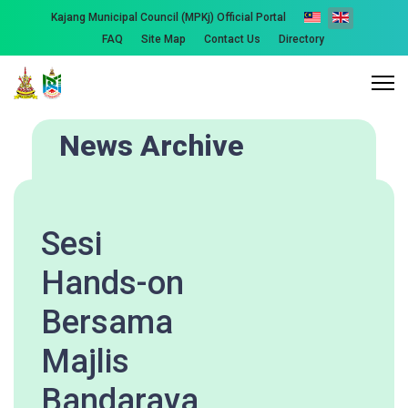
Kajang Municipal Council (MPKj) Official Portal
FAQ
Site Map
Contact Us
Directory
News Archive
Sesi
Hands-on
Bersama
Majlis
Bandaraya