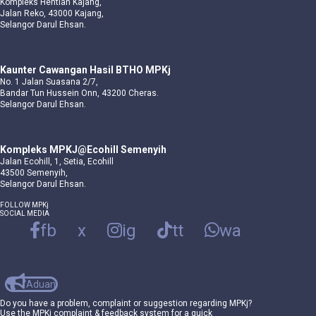
Kompleks Hentian Kajang,
Jalan Reko, 43000 Kajang,
Selangor Darul Ehsan.
Kaunter Cawangan Hasil BTHO MPKj
No. 1 Jalan Suasana 2/7,
Bandar Tun Hussein Onn, 43200 Cheras.
Selangor Darul Ehsan.
Kompleks MPKJ@Ecohill Semenyih
Jalan Ecohill, 1, Setia, Ecohill
43500 Semenyih,
Selangor Darul Ehsan.
FOLLOW MPKj
SOCIAL MEDIA
fb
x
ig
tt
wa
Aduan
Do you have a problem, complaint or suggestion regarding MPKj?
Use the MPKj complaint & feedback system for a quick