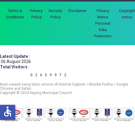
Terms &
Privacy
Security
Disclaimer
Privacy
Copyright
Conditions
Policy
Policy
Notice
notice
Personal
Data
Protection
Latest Update :
06 August 2026
Total Visitors :
0
2
6
5
9
9
7
2
Best viewed using lates version of Internet Explorer / Mozilla Firefox / Google
Chrome and Safari.
Copyright © 2024 Kajang Municipal Council.
accessible