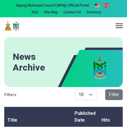
Kajang Municipal Council (MPKj) Official Portal
FAQ
Site Map
Contact Us
Directory
News
Archive
Display #
Filter
Filters
Published
Title
Date
Hits