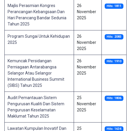
Majlis Perasmian Kongres
26
Hits: 1811
Perancangan Kebangsaan Dan
November
Hari Perancang Bandar Sedunia
2025
Tahun 2025
Program Sungai Untuk Kehidupan
26
Hits: 2083
2025
November
2025
Kemuncak Persidangan
26
Hits: 1910
Perniagaan Antarabangsa
November
Selangor Atau Selangor
2025
International Business Summit
(SIBS) Tahun 2025
Audit Pemantauan Sistem
25
Hits: 1806
Pengurusan Kualiti Dan Sistem
November
Pengurusan Keselamatan
2025
Maklumat Tahun 2025
Lawatan Kumpulan Inovatif Dan
25
Hits: 1634