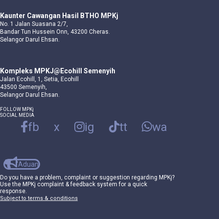
Kaunter Cawangan Hasil BTHO MPKj
No. 1 Jalan Suasana 2/7,
Bandar Tun Hussein Onn, 43200 Cheras.
Selangor Darul Ehsan.
Kompleks MPKJ@Ecohill Semenyih
Jalan Ecohill, 1, Setia, Ecohill
43500 Semenyih,
Selangor Darul Ehsan.
FOLLOW MPKj
SOCIAL MEDIA
fb
x
ig
tt
wa
Aduan
Do you have a problem, complaint or suggestion regarding MPKj?
Use the MPKj complaint & feedback system for a quick
response.
Subject to terms & conditions