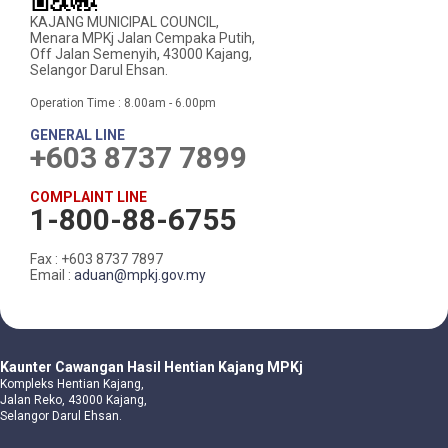
KAJANG MUNICIPAL COUNCIL,
Menara MPKj Jalan Cempaka Putih,
Off Jalan Semenyih, 43000 Kajang,
Selangor Darul Ehsan.
Operation Time : 8.00am - 6.00pm
GENERAL LINE
+603 8737 7899
COMPLAINT LINE
1-800-88-6755
Fax : +603 8737 7897
Email :
aduan@mpkj.gov.my
Kaunter Cawangan Hasil Hentian Kajang MPKj
Kompleks Hentian Kajang,
Jalan Reko, 43000 Kajang,
Selangor Darul Ehsan.