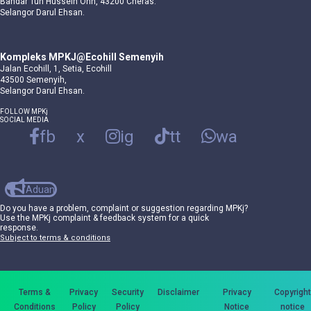
Bandar Tun Hussein Onn, 43200 Cheras.
Selangor Darul Ehsan.
Kompleks MPKJ@Ecohill Semenyih
Jalan Ecohill, 1, Setia, Ecohill
43500 Semenyih,
Selangor Darul Ehsan.
FOLLOW MPKj
SOCIAL MEDIA
fb
x
ig
tt
wa
Aduan
Do you have a problem, complaint or suggestion regarding MPKj?
Use the MPKj complaint & feedback system for a quick
response.
Subject to terms & conditions
Terms &
Privacy
Security
Disclaimer
Privacy
Copyright
Conditions
Policy
Policy
Notice
notice