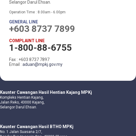
Selangor Darul Ehsan.
Operation Time : 8.00am - 6.00pm
GENERAL LINE
+603 8737 7899
COMPLAINT LINE
1-800-88-6755
Fax : +603 8737 7897
Email :
aduan@mpkj.gov.my
Kaunter Cawangan Hasil Hentian Kajang MPKj
Kompleks Hentian Kajang,
Jalan Reko, 43000 Kajang,
Selangor Darul Ehsan.
Kaunter Cawangan Hasil BTHO MPKj
No. 1 Jalan Suasana 2/7,