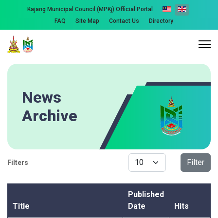
Kajang Municipal Council (MPKj) Official Portal
FAQ
Site Map
Contact Us
Directory
News
Archive
Display #
Filter
Filters
Published
Title
Date
Hits