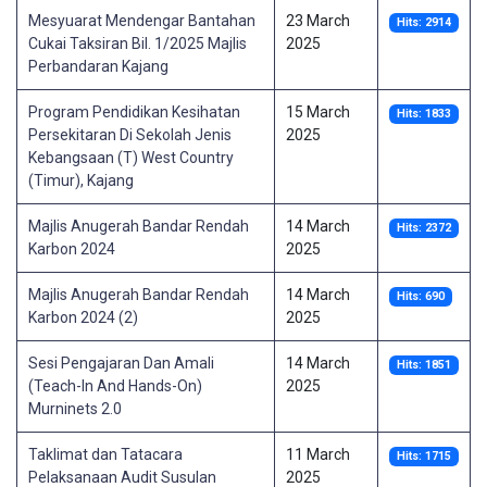
Mesyuarat Mendengar Bantahan
23 March
Hits: 2914
Cukai Taksiran Bil. 1/2025 Majlis
2025
Perbandaran Kajang
Program Pendidikan Kesihatan
15 March
Hits: 1833
Persekitaran Di Sekolah Jenis
2025
Kebangsaan (T) West Country
(Timur), Kajang
Majlis Anugerah Bandar Rendah
14 March
Hits: 2372
Karbon 2024
2025
Majlis Anugerah Bandar Rendah
14 March
Hits: 690
Karbon 2024 (2)
2025
Sesi Pengajaran Dan Amali
14 March
Hits: 1851
(Teach-In And Hands-On)
2025
Murninets 2.0
Taklimat dan Tatacara
11 March
Hits: 1715
Pelaksanaan Audit Susulan
2025