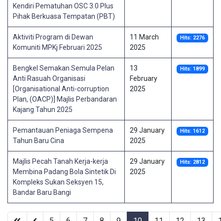
Kendiri Pematuhan OSC 3.0 Plus
Pihak Berkuasa Tempatan (PBT)
Aktiviti Program di Dewan
11 March
Hits: 2276
Komuniti MPKj Februari 2025
2025
Bengkel Semakan Semula Pelan
13
Hits: 1899
Anti Rasuah Organisasi
February
[Organisational Anti-corruption
2025
Plan, (OACP)] Majlis Perbandaran
Kajang Tahun 2025
Pemantauan Peniaga Sempena
29 January
Hits: 1612
Tahun Baru Cina
2025
Majlis Pecah Tanah Kerja-kerja
29 January
Hits: 2812
Membina Padang Bola Sintetik Di
2025
Kompleks Sukan Seksyen 15,
Bandar Baru Bangi
5
6
7
8
9
10
11
12
13