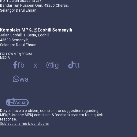
No. 1 Jalan Suasana 2/7,
Bandar Tun Hussein Onn, 43200 Cheras.
Selangor Darul Ehsan.
Kompleks MPKJ@Ecohill Semenyih
Jalan Ecohill, 1, Setia, Ecohill
43500 Semenyih,
Selangor Darul Ehsan.
FOLLOW MPKj SOCIAL
MEDIA
fb
x
ig
tt
wa
Aduan
Do you have a problem, complaint or suggestion regarding
MPKj? Use the MPKj complaint & feedback system for a quick
response.
Subject to terms & conditions