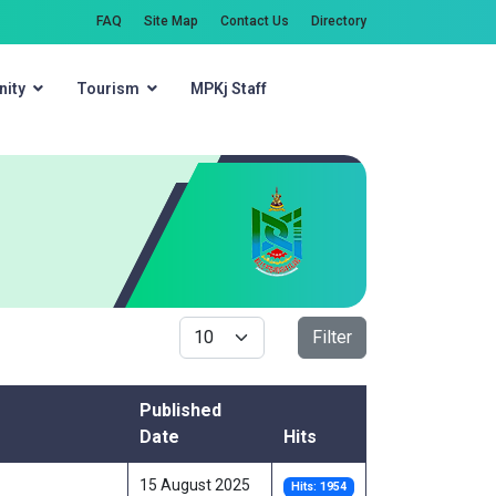
FAQ
Site Map
Contact Us
Directory
ity
Tourism
MPKj Staff
Search
Display #
Filter
Published
Date
Hits
15 August 2025
Hits: 1954