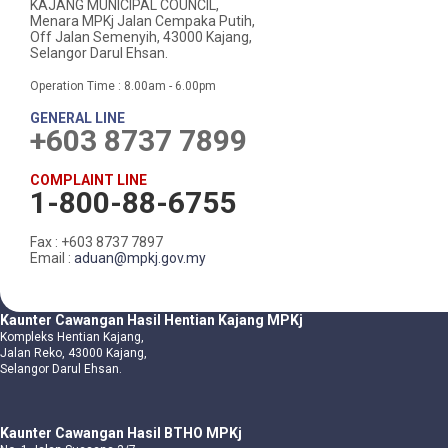
KAJANG MUNICIPAL COUNCIL,
Menara MPKj Jalan Cempaka Putih,
Off Jalan Semenyih, 43000 Kajang,
Selangor Darul Ehsan.
Operation Time : 8.00am - 6.00pm
GENERAL LINE
+603 8737 7899
COMPLAINT LINE
1-800-88-6755
Fax : +603 8737 7897
Email :
aduan@mpkj.gov.my
Kaunter Cawangan Hasil Hentian Kajang MPKj
Kompleks Hentian Kajang,
Jalan Reko, 43000 Kajang,
Selangor Darul Ehsan.
Kaunter Cawangan Hasil BTHO MPKj