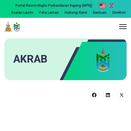
Portal Rasmi Majlis Perbandaran Kajang (MPKj)
Soalan Lazim
Peta Laman
Hubungi Kami
Bantuan
Direktori
AKRAB