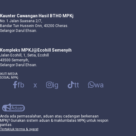
Kaunter Cawangan Hasil BTHO MPKj
No. 1 Jalan Suasana 2/7,
Bandar Tun Hussein Onn, 43200 Cheras.
Selangor Darul Ehsan.
Kompleks MPKJ@Ecohill Semenyih
Jalan Ecohill, 1, Setia, Ecohill
43500 Semenyih,
Selangor Darul Ehsan.
IKUTI MEDIA
SOSIAL MPKj
fb
x
ig
tt
wa
Aduan
Anda ada permasalahan, aduan atau cadangan berkenaan
MPKj? Gunakan sistem aduan & maklumbalas MPKj untuk respon
pantas.
Tertakluk terma & syarat