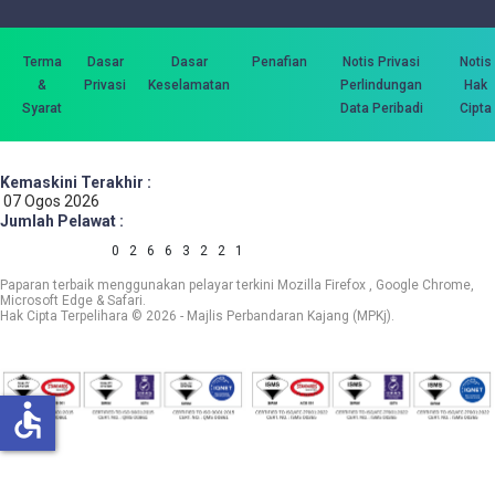
Terma
Dasar
Dasar
Penafian
Notis Privasi
Notis
&
Privasi
Keselamatan
Perlindungan
Hak
Syarat
Data Peribadi
Cipta
Kemaskini Terakhir :
07 Ogos 2026
Jumlah Pelawat :
0
2
6
6
3
2
2
1
Paparan terbaik menggunakan pelayar terkini Mozilla Firefox , Google Chrome,
Microsoft Edge & Safari.
Hak Cipta Terpelihara © 2026 - Majlis Perbandaran Kajang (MPKj).
accessible