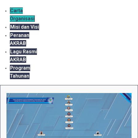
Carta
Organisasi
Misi dan Visi
Peranan
AKRAB
Lagu Rasmi
AKRAB
Program
Tahunan