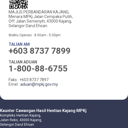
MAJLIS PERBANDARAN KAJANG,
Menara MPKj Jalan Cempaka Putih,
Off Jalan Semenyih, 43000 Kajang,
Selangor Darul Ehsan.
Waktu Operasi : 8.00am - 5.00pm
TALIAN AM
+603 8737 7899
TALIAN ADUAN
1-800-88-6755
Faks : +603 8737 7897
Emel :
aduan@mpkj.gov.my
Kaunter Cawangan Hasil Hentian Kajang MPKj
Kompleks Hentian Kajang,
Jalan Reko, 43000 Kajang,
Selangor Darul Ehsan.