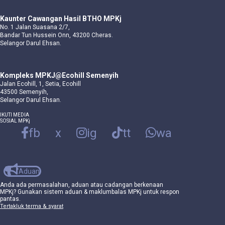
Kaunter Cawangan Hasil BTHO MPKj
No. 1 Jalan Suasana 2/7,
Bandar Tun Hussein Onn, 43200 Cheras.
Selangor Darul Ehsan.
Kompleks MPKJ@Ecohill Semenyih
Jalan Ecohill, 1, Setia, Ecohill
43500 Semenyih,
Selangor Darul Ehsan.
IKUTI MEDIA
SOSIAL MPKj
fb
x
ig
tt
wa
Aduan
Anda ada permasalahan, aduan atau cadangan berkenaan
MPKj? Gunakan sistem aduan & maklumbalas MPKj untuk respon
pantas.
Tertakluk terma & syarat