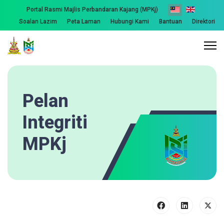
Portal Rasmi Majlis Perbandaran Kajang (MPKj)
Soalan Lazim
Peta Laman
Hubungi Kami
Bantuan
Direktori
Pelan
Integriti
MPKj