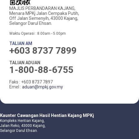
MAJLIS PERBANDARAN KAJANG,
Menara MPKj Jalan Cempaka Putih,
Off Jalan Semenyih, 43000 Kajang,
Selangor Darul Ehsan.
Waktu Operasi : 8.00am - 5.00pm
TALIAN AM
+603 8737 7899
TALIAN ADUAN
1-800-88-6755
Faks : +603 8737 7897
Emel :
aduan@mpkj.gov.my
Kaunter Cawangan Hasil Hentian Kajang MPKj
Kompleks Hentian Kajang,
Jalan Reko, 43000 Kajang,
Selangor Darul Ehsan.