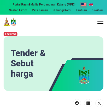
Portal Rasmi Majlis Perbandaran Kajang (MPKj)
Soalan Lazim
Peta Laman
Hubungi Kami
Bantuan
Direktori
Featured
Tender &
Sebut
harga