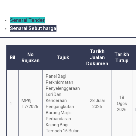
Senarai Tender
Senarai Sebut harga
Tarikh
No
Tarikh
Bil
Tajuk
Jualan
Rujukan
Tutup
Dokumen
Panel Bagi
Perkhidmatan
Penyelenggaraan
Lori Dan
18
MPKj
Kenderaan
28 Julai
1
Ogos
T7/2026
Pengangkutan
2026
2026
Barang Majlis
Perbandaran
Kajang Bagi
Tempoh 16 Bulan