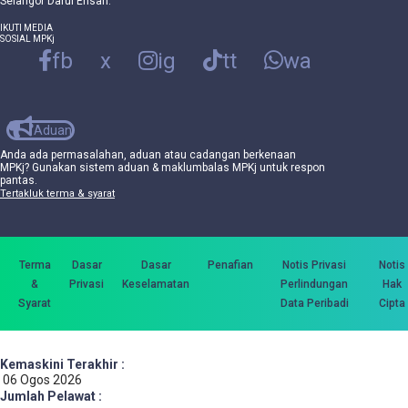
Selangor Darul Ehsan.
IKUTI MEDIA
SOSIAL MPKj
fb
x
ig
tt
wa
Aduan
Anda ada permasalahan, aduan atau cadangan berkenaan
MPKj? Gunakan sistem aduan & maklumbalas MPKj untuk respon
pantas.
Tertakluk terma & syarat
Terma
Dasar
Dasar
Penafian
Notis Privasi
Notis
&
Privasi
Keselamatan
Perlindungan
Hak
Syarat
Data Peribadi
Cipta
Kemaskini Terakhir :
06 Ogos 2026
Jumlah Pelawat :