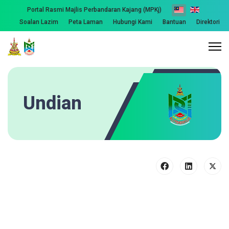
Portal Rasmi Majlis Perbandaran Kajang (MPKj)
Soalan Lazim
Peta Laman
Hubungi Kami
Bantuan
Direktori
Undian