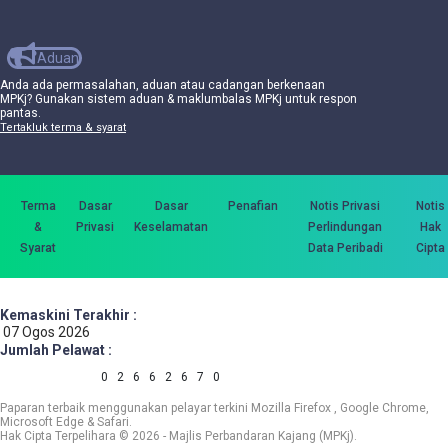
Aduan
Anda ada permasalahan, aduan atau cadangan berkenaan
MPKj? Gunakan sistem aduan & maklumbalas MPKj untuk respon
pantas.
Tertakluk terma & syarat
Terma
Dasar
Dasar
Penafian
Notis Privasi
Notis
&
Privasi
Keselamatan
Perlindungan
Hak
Syarat
Data Peribadi
Cipta
Kemaskini Terakhir :
07 Ogos 2026
Jumlah Pelawat :
0
2
6
6
2
6
7
0
Paparan terbaik menggunakan pelayar terkini Mozilla Firefox , Google Chrome,
Microsoft Edge & Safari.
Hak Cipta Terpelihara © 2026 - Majlis Perbandaran Kajang (MPKj).