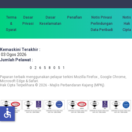
Terma
Dasar
Dasar
Penafian
Notis Privasi
Notis
&
Privasi
Keselamatan
Perlindungan
Hak
Syarat
Data Peribadi
Cipta
Kemaskini Terakhir :
03 Ogos 2026
Jumlah Pelawat :
0
2
6
5
8
0
5
1
Paparan terbaik menggunakan pelayar terkini Mozilla Firefox , Google Chrome,
Microsoft Edge & Safari.
Hak Cipta Terpelihara © 2026 - Majlis Perbandaran Kajang (MPKj).
accessible