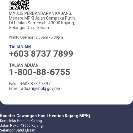
MAJLIS PERBANDARAN KAJANG,
Menara MPKj Jalan Cempaka Putih,
Off Jalan Semenyih, 43000 Kajang,
Selangor Darul Ehsan.
Waktu Operasi : 8.00am - 5.00pm
TALIAN AM
+603 8737 7899
TALIAN ADUAN
1-800-88-6755
Faks : +603 8737 7897
Emel :
aduan@mpkj.gov.my
Kaunter Cawangan Hasil Hentian Kajang MPKj
Kompleks Hentian Kajang,
Jalan Reko, 43000 Kajang,
Selangor Darul Ehsan.