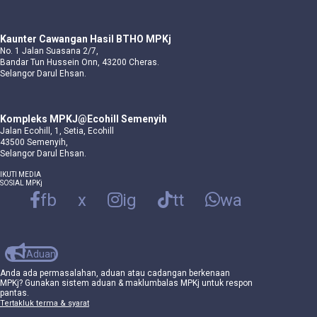
Kaunter Cawangan Hasil BTHO MPKj
No. 1 Jalan Suasana 2/7,
Bandar Tun Hussein Onn, 43200 Cheras.
Selangor Darul Ehsan.
Kompleks MPKJ@Ecohill Semenyih
Jalan Ecohill, 1, Setia, Ecohill
43500 Semenyih,
Selangor Darul Ehsan.
IKUTI MEDIA
SOSIAL MPKj
fb
x
ig
tt
wa
Aduan
Anda ada permasalahan, aduan atau cadangan berkenaan
MPKj? Gunakan sistem aduan & maklumbalas MPKj untuk respon
pantas.
Tertakluk terma & syarat