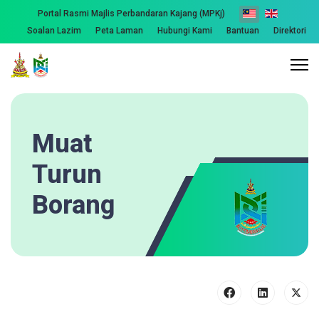
Portal Rasmi Majlis Perbandaran Kajang (MPKj)
Soalan Lazim
Peta Laman
Hubungi Kami
Bantuan
Direktori
Muat
Turun
Borang