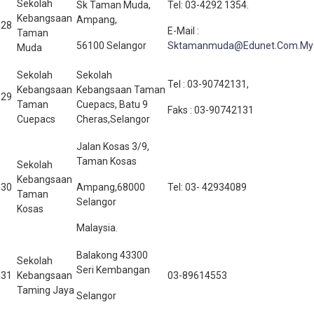
Sekolah
Sk Taman Muda,
Tel: 03-4292 1354.
Kebangsaan
Ampang,
28
E-Mail :
Taman
56100 Selangor
Sktamanmuda@Edunet.Com.My
Muda
Sekolah
Sekolah
Tel : 03-90742131,
Kebangsaan
Kebangsaan Taman
29
Taman
Cuepacs, Batu 9
Faks : 03-90742131
Cuepacs
Cheras,Selangor
Jalan Kosas 3/9,
Taman Kosas
Sekolah
Kebangsaan
30
Ampang,68000
Tel: 03- 42934089
Taman
Selangor
Kosas
Malaysia.
Balakong 43300
Sekolah
Seri Kembangan
31
Kebangsaan
03-89614553
Taming Jaya
Selangor