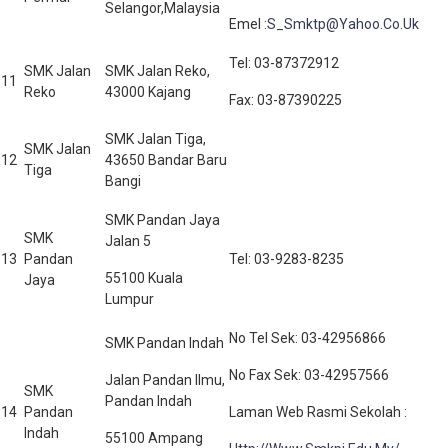
Selangor,Malaysia
Emel :
S_Smktp@Yahoo.Co.Uk
Tel: 03-87372912
SMK Jalan
SMK Jalan Reko,
11
Reko
43000 Kajang
Fax: 03-87390225
SMK Jalan Tiga,
SMK Jalan
12
43650 Bandar Baru
Tiga
Bangi
SMK Pandan Jaya
SMK
Jalan 5
13
Pandan
Tel: 03-9283-8235
55100 Kuala
Jaya
Lumpur
No Tel Sek: 03-42956866
SMK Pandan Indah
No Fax Sek: 03-42957566
Jalan Pandan Ilmu,
SMK
Pandan Indah
14
Pandan
Laman Web Rasmi Sekolah :
Indah
55100 Ampang