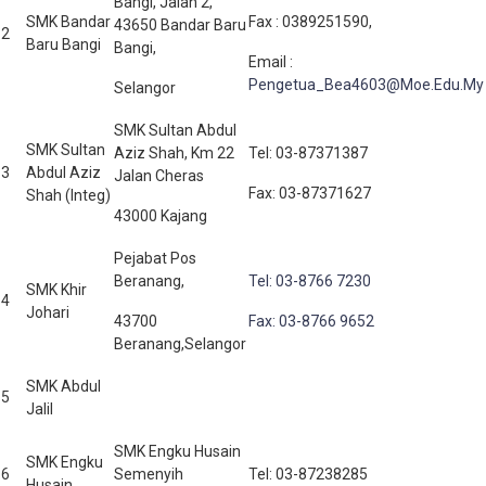
Bangi, Jalan 2,
SMK Bandar
Fax : 0389251590,
43650 Bandar Baru
2
Baru Bangi
Bangi,
Email :
Pengetua_Bea4603@Moe.Edu.My
Selangor
SMK Sultan Abdul
SMK Sultan
Aziz Shah, Km 22
Tel: 03-87371387
3
Abdul Aziz
Jalan Cheras
Fax: 03-87371627
Shah (Integ)
43000 Kajang
Pejabat Pos
Beranang,
Tel: 03-8766 7230
SMK Khir
4
Johari
43700
Fax: 03-8766 9652
Beranang,Selangor
SMK Abdul
5
Jalil
SMK Engku Husain
SMK Engku
6
Semenyih
Tel: 03-87238285
Husain