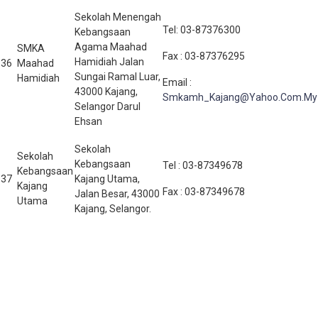
Sekolah Menengah
Tel: 03-87376300
Kebangsaan
Agama Maahad
SMKA
Fax : 03-87376295
Hamidiah Jalan
36
Maahad
Sungai Ramal Luar,
Hamidiah
Email :
43000 Kajang,
Smkamh_Kajang@Yahoo.Com.My
Selangor Darul
Ehsan
Sekolah
Sekolah
Kebangsaan
Tel : 03-87349678
Kebangsaan
37
Kajang Utama,
Kajang
Fax : 03-87349678
Jalan Besar, 43000
Utama
Kajang, Selangor.