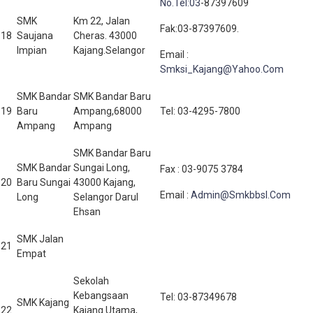
No.Tel:03
-87397609
SMK
Km 22, Jalan
Fak:03-87397609.
18
Saujana
Cheras. 43000
Impian
Kajang.Selangor
Email :
Smksi_Kajang@Yahoo.Com
SMK Bandar
SMK Bandar Baru
19
Baru
Ampang,68000
Tel: 03-4295-7800
Ampang
Ampang
SMK Bandar Baru
SMK Bandar
Sungai Long,
Fax : 03-9075 3784
20
Baru Sungai
43000 Kajang,
Email :
Admin@Smkbbsl.Com
Long
Selangor Darul
Ehsan
SMK Jalan
21
Empat
Sekolah
Kebangsaan
Tel: 03-87349678
SMK Kajang
22
Kajang Utama,