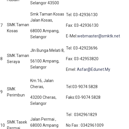
Selangor 43500
Smk Taman Kosas
Tel: 03-42936130
Jalan Kosas,
SMK Taman
7
Fax: 03-42936130
Kosas
68000 Ampang,
E-Mel:
webmaster@smktk.net
Selangor
Tel: 03-42923696
Jln Bunga Melati 8,
SMK Taman
8
Fax: 03-42953820
56100 Ampang,
Seraya
Selangor
Emel:
Asfar@Edunet.My
Km.16, Jalan
Cheras,
Tel:03-9074 5828
SMK
9
Perimbun
43200 Cheras,
Faks:03-9074 5828
Selangor
Tel : 0342961829
Jalan Permai ,
SMK Tasek
10
68000 Ampang
No Fax : 0342961009
Permai