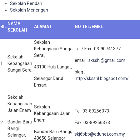
Sekolah Rendah
Sekolah Menengah
NAMA
BIL
ALAMAT
NO TEL/EMEL
SEKOLAH
Sekolah
Kebangsaan Sungai
Tel / Fax : 03-90741377
Serai,
Sekolah
email :
sksshl@gmail.com
1
Kebangsaan
43100 Hulu Langat,
Sungai Serai
blog :
Selangor Darul
http://sksshl.blogspot.com/
Ehsan.
Sekolah
Kebangsaan
Sekolah
Jalan Enam
Tel: 03-89256373
Kebangsaan Jalan
Enam,
Bandar Baru
2
Fax: 03-89256373
Bangi,
Bandar Baru Bangi,
skj6bbb@edunet.com.my
Selangor,
43650 Selangor