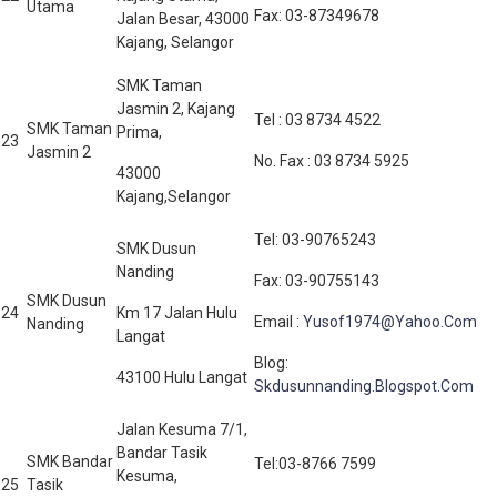
Utama
Fax: 03-87349678
Jalan Besar, 43000
Kajang, Selangor
SMK Taman
Jasmin 2, Kajang
Tel : 03 8734 4522
SMK Taman
Prima,
23
Jasmin 2
No. Fax : 03 8734 5925
43000
Kajang,Selangor
Tel: 03-90765243
SMK Dusun
Nanding
Fax: 03-90755143
SMK Dusun
24
Km 17 Jalan Hulu
Email :
Yusof1974@Yahoo.Com
Nanding
Langat
Blog:
43100 Hulu Langat
Skdusunnanding.Blogspot.Com
Jalan Kesuma 7/1,
Bandar Tasik
SMK Bandar
Tel:03-8766 7599
Kesuma,
25
Tasik