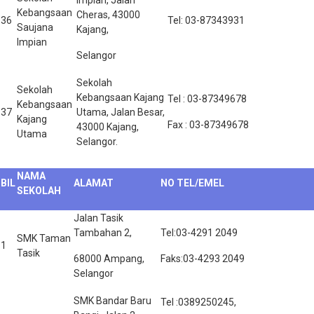
Impian, Jalan
Kebangsaan
Cheras, 43000
36
Tel: 03-87343931
Saujana
Kajang,
Impian
Selangor
Sekolah
Sekolah
Kebangsaan Kajang
Tel : 03-87349678
Kebangsaan
37
Utama, Jalan Besar,
Kajang
Fax : 03-87349678
43000 Kajang,
Utama
Selangor.
NAMA
BIL
ALAMAT
NO TEL/EMEL
SEKOLAH
Jalan Tasik
Tambahan 2,
Tel:03-4291 2049
SMK Taman
1
Tasik
68000 Ampang,
Faks:03-4293 2049
Selangor
SMK Bandar Baru
Tel :0389250245,