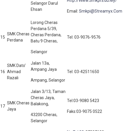
Http://Www.Smkpi.Edu.My/
Selangor Darul
Ehsan
Email:
Smkpi@Streamyx.Com
Lorong Cheras
Perdana 5/39,
SMK Cheras
Cheras Perdana,
15
Tel: 03-9076-9576
Perdana
Batu 9 Cheras,
Selangor
Jalan 13a,
SMK Dato'
Ampang Jaya
16
Ahmad
Tel: 03-42511650
Razali
Ampang, Selangor
Jalan 3/13, Taman
Cheras Jaya,
Tel:03-9080 5423
SMK Cheras
Balakong,
17
Jaya
Faks:03-9075 0522
43200 Cheras,
Selangor