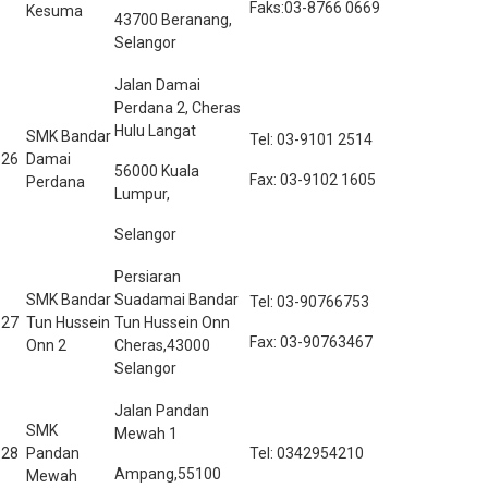
Faks:03-8766 0669
Kesuma
43700 Beranang,
Selangor
Jalan Damai
Perdana 2, Cheras
Hulu Langat
SMK Bandar
Tel: 03-9101 2514
26
Damai
56000 Kuala
Fax: 03-9102 1605
Perdana
Lumpur,
Selangor
Persiaran
SMK Bandar
Suadamai Bandar
Tel: 03-90766753
27
Tun Hussein
Tun Hussein Onn
Fax: 03-90763467
Onn 2
Cheras,43000
Selangor
Jalan Pandan
SMK
Mewah 1
28
Pandan
Tel: 0342954210
Ampang,55100
Mewah