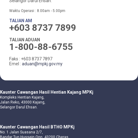
Selangor Darul Ehsan.
Waktu Operasi : 8.00am - 5.00pm
TALIAN AM
+603 8737 7899
TALIAN ADUAN
1-800-88-6755
Faks : +603 8737 7897
Emel :
aduan@mpkj.gov.my
Kaunter Cawangan Hasil Hentian Kajang MPKj
Kompleks Hentian Kajang,
Jalan Reko, 43000 Kajang,
Selangor Darul Ehsan.
Kaunter Cawangan Hasil BTHO MPKj
No. 1 Jalan Suasana 2/7,
Bandar Tun Hussein Onn, 43200 Cheras.