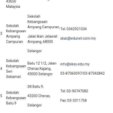
43650
Malaysia
Sekolah
Kebangsaan
Sekolah
Ampang Campuran,
Tel: 0342921034
Kebangsaan
3
Ampang
Jalan Ikan Jelawat
skac@edunet.com.my
Campuran
Ampang, 68000
Selangor
Sekolah
Batu 12 1/2, Jalan
info@skss.edu.my
Kebangsaan
4
Cheras Kajang,
Seri
03-87360597/03-87342842
43000 Selangor
Sekamat
SK Batu 9,
Tel: 03-90747582
Sekolah
5
43200 Cheras,
Kebangsaan
Fax: 03-3311758
Batu 9
Selangor