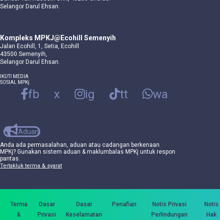
Selangor Darul Ehsan.
Kompleks MPKJ@Ecohill Semenyih
Jalan Ecohill, 1, Setia, Ecohill
43500 Semenyih,
Selangor Darul Ehsan.
IKUTI MEDIA
SOSIAL MPKj
fb
x
ig
tt
wa
Aduan
Anda ada permasalahan, aduan atau cadangan berkenaan
MPKj? Gunakan sistem aduan & maklumbalas MPKj untuk respon
pantas.
Tertakluk terma & syarat
Terma
Dasar
Dasar
Penafian
Notis Privasi
Notis
&
Privasi
Keselamatan
Perlindungan
Hak