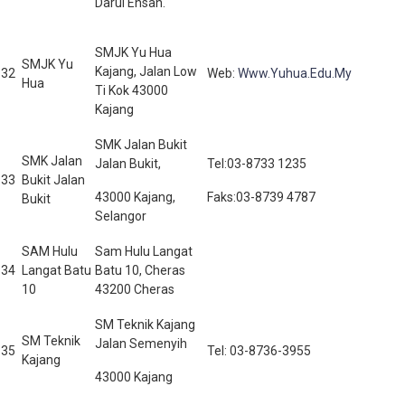
Darul Ehsan.
SMJK Yu Hua
SMJK Yu
Kajang, Jalan Low
32
Web:
Www.Yuhua.Edu.My
Hua
Ti Kok 43000
Kajang
SMK Jalan Bukit
SMK Jalan
Jalan Bukit,
Tel:03-8733 1235
33
Bukit Jalan
43000 Kajang,
Faks:03-8739 4787
Bukit
Selangor
SAM Hulu
Sam Hulu Langat
34
Langat Batu
Batu 10, Cheras
10
43200 Cheras
SM Teknik Kajang
SM Teknik
Jalan Semenyih
35
Tel: 03-8736-3955
Kajang
43000 Kajang