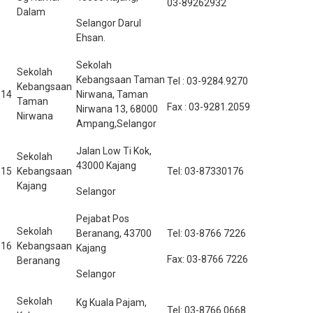
03-89262932
Dalam
Selangor Darul
Ehsan.
Sekolah
Sekolah
Kebangsaan Taman
Tel : 03-9284.9270
Kebangsaan
14
Nirwana, Taman
Taman
Fax : 03-9281.2059
Nirwana 13, 68000
Nirwana
Ampang,Selangor
Jalan Low Ti Kok,
Sekolah
43000 Kajang
15
Kebangsaan
Tel: 03-87330176
Kajang
Selangor
Pejabat Pos
Sekolah
Beranang, 43700
Tel: 03-8766 7226
16
Kebangsaan
Kajang
Fax: 03-8766 7226
Beranang
Selangor
Sekolah
Kg Kuala Pajam,
Tel: 03-8766 0668