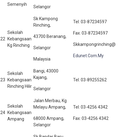
Semenyih
Selangor
Sk Kampong
Tel: 03-87234597
Rinching,
Sekolah
Fax: 03-87234597
43700 Beranang,
22
Kebangsaan
Skkampongrinching@
Kg Rinching
Selangor
Edunet.Com.My
Malaysia
Bangi, 43000
Sekolah
Kajang,
23
Kebangsaan
Tel: 03-89255262
Rinching Hilir
Selangor
Jalan Merbau, Kg
Sekolah
Melayu Ampang,
Tel: 03-4256 4342
24
Kebangsaan
68000 Ampang,
Fax: 03-4256 4342
Ampang
Selangor
Sk Bandar Baru