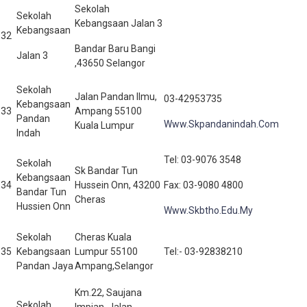
Sekolah
Sekolah
Kebangsaan Jalan 3
Kebangsaan
32
Bandar Baru Bangi
Jalan 3
,43650 Selangor
Sekolah
Jalan Pandan Ilmu,
03-42953735
Kebangsaan
33
Ampang 55100
Pandan
Www.Skpandanindah.Com
Kuala Lumpur
Indah
Tel: 03-9076 3548
Sekolah
Sk Bandar Tun
Kebangsaan
34
Hussein Onn, 43200
Fax: 03-9080 4800
Bandar Tun
Cheras
Hussien Onn
Www.Skbtho.Edu.My
Sekolah
Cheras Kuala
35
Kebangsaan
Lumpur 55100
Tel:- 03-92838210
Pandan Jaya
Ampang,Selangor
Km.22, Saujana
Sekolah