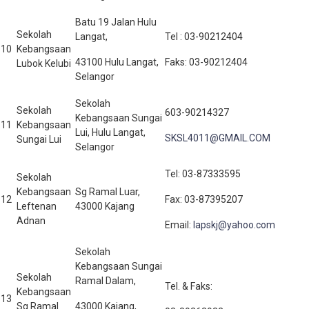
Batu 19 Jalan Hulu
Sekolah
Langat,
Tel : 03-90212404
10
Kebangsaan
43100 Hulu Langat,
Faks: 03-90212404
Lubok Kelubi
Selangor
Sekolah
Sekolah
603-90214327
Kebangsaan Sungai
11
Kebangsaan
Lui, Hulu Langat,
SKSL4011@GMAIL.COM
Sungai Lui
Selangor
Tel: 03-87333595
Sekolah
Kebangsaan
Sg Ramal Luar,
12
Fax: 03-87395207
Leftenan
43000 Kajang
Adnan
Email:
lapskj@yahoo.com
Sekolah
Kebangsaan Sungai
Sekolah
Ramal Dalam,
Tel. & Faks:
Kebangsaan
13
Sg Ramal
43000 Kajang,