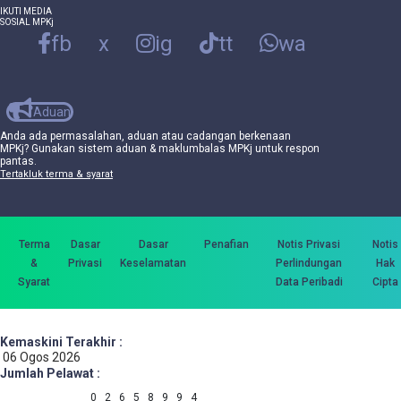
IKUTI MEDIA
SOSIAL MPKj
fb
x
ig
tt
wa
Aduan
Anda ada permasalahan, aduan atau cadangan berkenaan
MPKj? Gunakan sistem aduan & maklumbalas MPKj untuk respon
pantas.
Tertakluk terma & syarat
Terma
Dasar
Dasar
Penafian
Notis Privasi
Notis
&
Privasi
Keselamatan
Perlindungan
Hak
Syarat
Data Peribadi
Cipta
Kemaskini Terakhir :
06 Ogos 2026
Jumlah Pelawat :
0
2
6
5
8
9
9
4