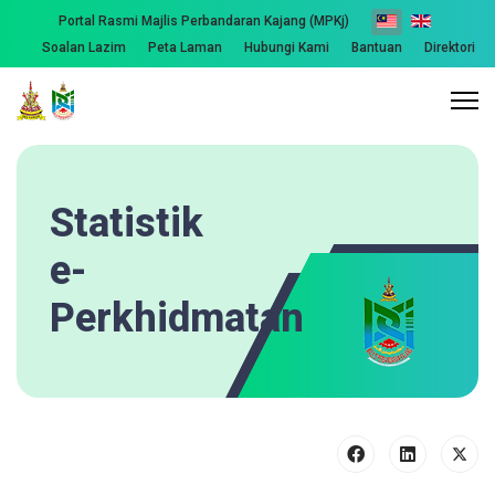
Portal Rasmi Majlis Perbandaran Kajang (MPKj)
Soalan Lazim
Peta Laman
Hubungi Kami
Bantuan
Direktori
Statistik
e-
Perkhidmatan