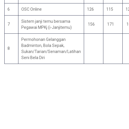
6
OSC Online
126
115
1
Sistem janji temu bersama
7
156
171
1
Pegawai MPKj (i-Janjitemu)
Permohonan Gelanggan
Badminton, Bola Sepak,
8
Sukan/Tarian/Senaman/Latihan
Seni Bela Diri