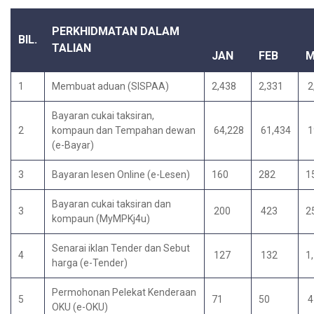
PERKHIDMATAN DALAM
BIL.
TALIAN
JAN
FEB
1
Membuat aduan (SISPAA)
2,438
2,331
2
Bayaran cukai taksiran,
2
kompaun dan Tempahan dewan
64,228
61,434
1
(e-Bayar)
3
Bayaran lesen Online (e-Lesen)
160
282
1
Bayaran cukai taksiran dan
3
200
423
2
kompaun (MyMPKj4u)
Senarai iklan Tender dan Sebut
4
127
132
1
harga (e-Tender)
Permohonan Pelekat Kenderaan
5
71
50
4
OKU (e-OKU)