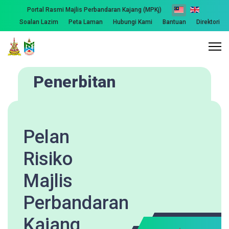
Portal Rasmi Majlis Perbandaran Kajang (MPKj)
Soalan Lazim
Peta Laman
Hubungi Kami
Bantuan
Direktori
Penerbitan
Pelan
Risiko
Majlis
Perbandaran
Kajang