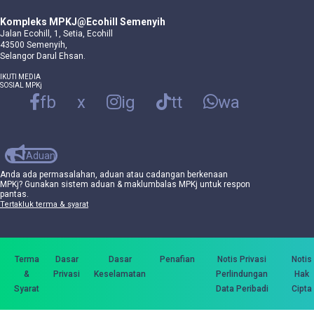
Kompleks MPKJ@Ecohill Semenyih
Jalan Ecohill, 1, Setia, Ecohill
43500 Semenyih,
Selangor Darul Ehsan.
IKUTI MEDIA
SOSIAL MPKj
fb
x
ig
tt
wa
Aduan
Anda ada permasalahan, aduan atau cadangan berkenaan
MPKj? Gunakan sistem aduan & maklumbalas MPKj untuk respon
pantas.
Tertakluk terma & syarat
Terma
Dasar
Dasar
Penafian
Notis Privasi
Notis
&
Privasi
Keselamatan
Perlindungan
Hak
Syarat
Data Peribadi
Cipta