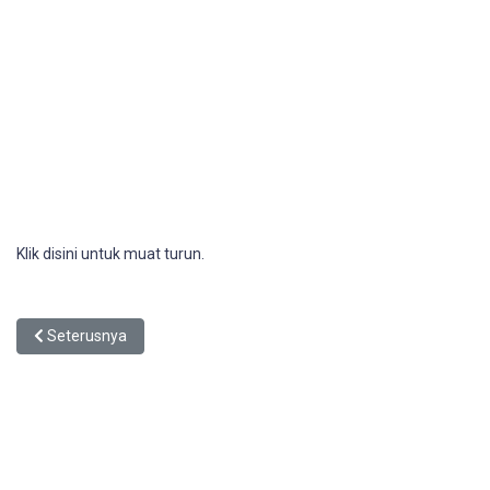
Klik disini untuk muat turun.
Previous article: Polisi Keselamatan Siber MPKj
Seterusnya