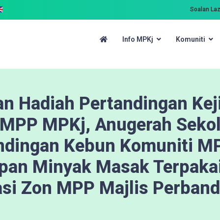
Soalan La
Info MPKj
Komuniti
n Hadiah Pertandingan Kej
t MPP MPKj, Anugerah Seko
andingan Kebun Komuniti MP
ipan Minyak Masak Terpaka
asi Zon MPP Majlis Perban