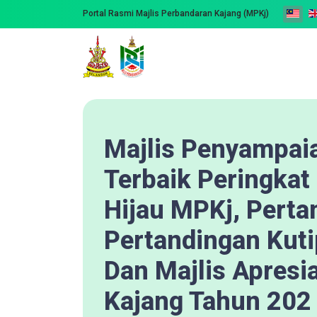
Portal Rasmi Majlis Perbandaran Kajang (MPKj)
Majlis Penyampaia
Terbaik Peringka
Hijau MPKj, Pert
Pertandingan Kut
Dan Majlis Apresi
Kajang Tahun 202