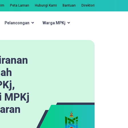
zim
Peta Laman
Hubungi Kami
Bantuan
Direktori
Pelancongan
Warga MPKj
Carian
iranan
lah
Kj,
i MPKj
daran