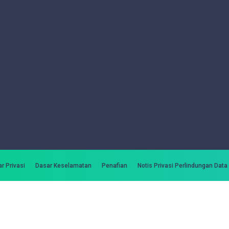
r Privasi
Dasar Keselamatan
Penafian
Notis Privasi Perlindungan Data