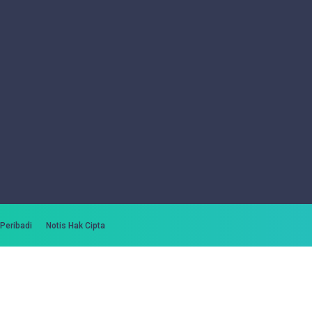
 Peribadi
Notis Hak Cipta