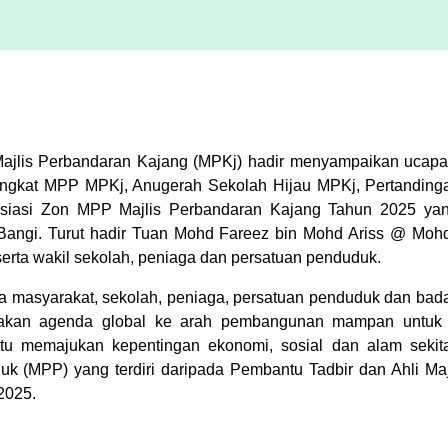
 Majlis Perbandaran Kajang (MPKj) hadir menyampaikan uca
ingkat MPP MPKj, Anugerah Sekolah Hijau MPKj, Pertanding
esiasi Zon MPP Majlis Perbandaran Kajang Tahun 2025 ya
 Bangi. Turut hadir Tuan Mohd Fareez bin Mohd Ariss @ Mohd 
erta wakil sekolah, peniaga dan persatuan penduduk.
arga masyarakat, sekolah, peniaga, persatuan penduduk dan b
kan agenda global ke arah pembangunan mampan untuk m
emajukan kepentingan ekonomi, sosial dan alam sekitar. 
uk (MPP) yang terdiri daripada Pembantu Tadbir dan Ahli Maj
2025.