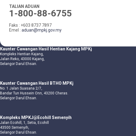
TALIAN ADUAN
1-800-88-6755
Faks : +603 8737 7897
Emel :
aduan@mpkj.gov.my
Kaunter Cawangan Hasil Hentian Kajang MPKj
Kompleks Hentian Kajang,
Jalan Reko, 43000 Kajang,
Selangor Darul Ehsan.
Kaunter Cawangan Hasil BTHO MPKj
No. 1 Jalan Suasana 2/7,
Bandar Tun Hussein Onn, 43200 Cheras.
Selangor Darul Ehsan.
Kompleks MPKJ@Ecohill Semenyih
Jalan Ecohill, 1, Setia, Ecohill
43500 Semenyih,
Selangor Darul Ehsan.