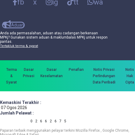
fb
x
ig
tt
wa
Aduan
Anda ada permasalahan, aduan atau cadangan berkenaan
MPKj? Gunakan sistem aduan & maklumbalas MPKj untuk respon
pantas.
Tertakluk terma & syarat
Terma
Dasar
Dasar
Penafian
Notis Privasi
Notis
&
Privasi
Keselamatan
Perlindungan
Hak
Syarat
Data Peribadi
Cipta
Kemaskini Terakhir :
07 Ogos 2026
Jumlah Pelawat :
0
2
6
6
2
6
7
5
Paparan terbaik menggunakan pelayar terkini Mozilla Firefox , Google Chrome,
Microsoft Edge & Safari.