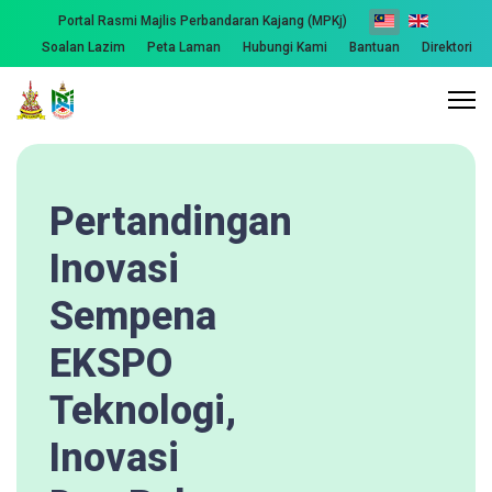
Portal Rasmi Majlis Perbandaran Kajang (MPKj)
Soalan Lazim
Peta Laman
Hubungi Kami
Bantuan
Direktori
Pertandingan
Inovasi
Sempena
EKSPO
Teknologi,
Inovasi