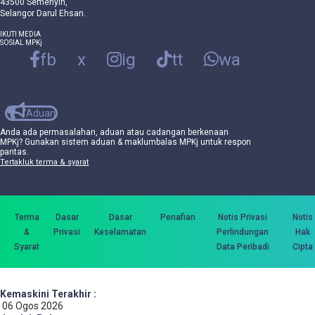
43500 Semenyih,
Selangor Darul Ehsan.
IKUTI MEDIA
SOSIAL MPKj
fb
x
ig
tt
wa
Aduan
Anda ada permasalahan, aduan atau cadangan berkenaan
MPKj? Gunakan sistem aduan & maklumbalas MPKj untuk respon
pantas.
Tertakluk terma & syarat
Terma
Dasar
Dasar
Penafian
Notis Privasi
Notis
&
Privasi
Keselamatan
Perlindungan
Hak
Syarat
Data Peribadi
Cipta
Kemaskini Terakhir :
06 Ogos 2026