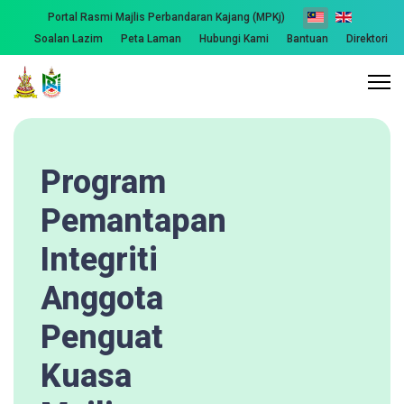
Portal Rasmi Majlis Perbandaran Kajang (MPKj)
Soalan Lazim
Peta Laman
Hubungi Kami
Bantuan
Direktori
Program
Pemantapan
Integriti
Anggota
Penguat
Kuasa