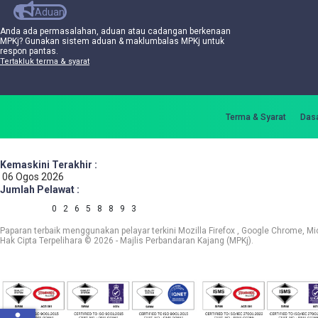
Aduan
Anda ada permasalahan, aduan atau cadangan berkenaan
MPKj? Gunakan sistem aduan & maklumbalas MPKj untuk
respon pantas.
Tertakluk terma & syarat
Terma & Syarat
Dasa
Kemaskini Terakhir :
06 Ogos 2026
Jumlah Pelawat :
0
2
6
5
8
8
9
3
Paparan terbaik menggunakan pelayar terkini Mozilla Firefox , Google Chrome, Mic
Hak Cipta Terpelihara © 2026 - Majlis Perbandaran Kajang (MPKj).