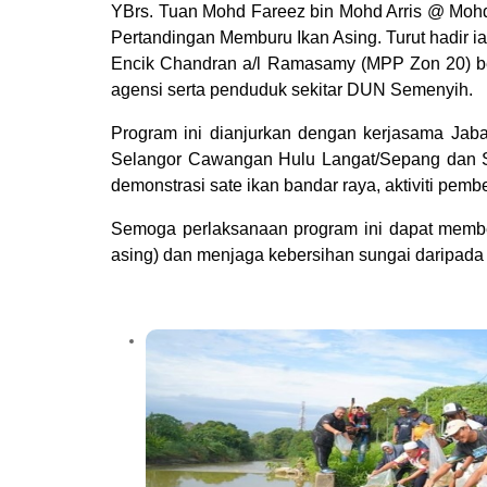
YBrs. Tuan Mohd Fareez bin Mohd Arris @ Moh
Pertandingan Memburu Ikan Asing. Turut hadir i
Encik Chandran a/l Ramasamy (MPP Zon 20) be
agensi serta penduduk sekitar DUN Semenyih.
Program ini dianjurkan dengan kerjasama Jab
Selangor Cawangan Hulu Langat/Sepang dan Sk
demonstrasi sate ikan bandar raya, aktiviti pe
Semoga perlaksanaan program ini dapat member
asing) dan menjaga kebersihan sungai daripad