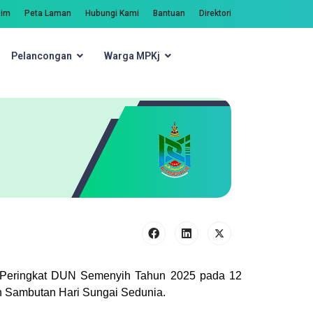
zim
Peta Laman
Hubungi Kami
Bantuan
Direktori
Pelancongan
Warga MPKj
Carian
e) Peringkat DUN Semenyih Tahun 2025 pada 12
n Sambutan Hari Sungai Sedunia.