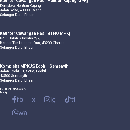
Kaunter Cawangan Hasil Hentian Kajang MPKj
Kompleks Hentian Kajang,
Jalan Reko, 43000 Kajang,
Selangor Darul Ehsan.
Kaunter Cawangan Hasil BTHO MPKj
No. 1 Jalan Suasana 2/7,
Bandar Tun Hussein Onn, 43200 Cheras.
Selangor Darul Ehsan.
Kompleks MPKJ@Ecohill Semenyih
Jalan Ecohill, 1, Setia, Ecohill
43500 Semenyih,
Selangor Darul Ehsan.
IKUTI MEDIA SOSIAL
MPKj
fb
x
ig
tt
wa