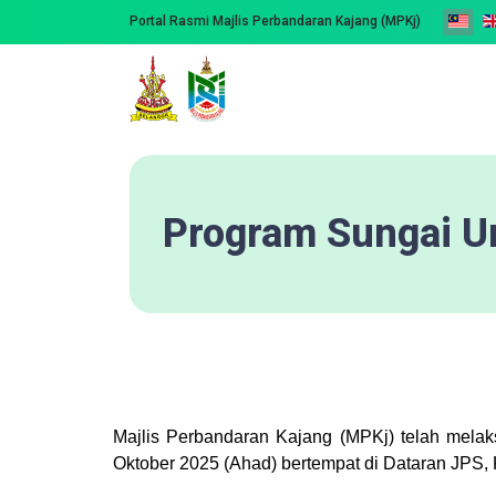
Portal Rasmi Majlis Perbandaran Kajang (MPKj)
Program Sungai U
Majlis Perbandaran Kajang (MPKj) telah mela
Oktober 2025 (Ahad) bertempat di Dataran JPS