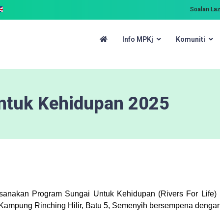
Soalan La
Info MPKj
Komuniti
ntuk Kehidupan 2025
ksanakan Program Sungai Untuk Kehidupan (Rivers For Lif
, Kampung Rinching Hilir, Batu 5, Semenyih bersempena denga