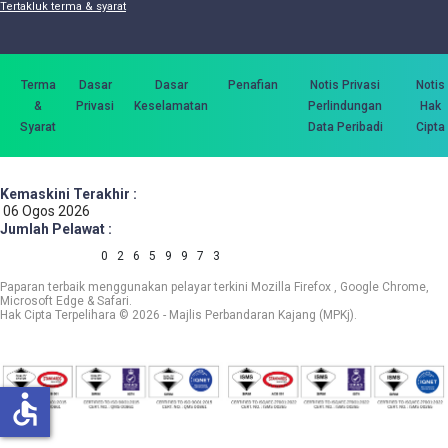
Tertakluk terma & syarat
Terma
Dasar
Dasar
Penafian
Notis Privasi
Notis
&
Privasi
Keselamatan
Perlindungan
Hak
Syarat
Data Peribadi
Cipta
Kemaskini Terakhir :
06 Ogos 2026
Jumlah Pelawat :
0
2
6
5
9
9
7
3
Paparan terbaik menggunakan pelayar terkini Mozilla Firefox , Google Chrome,
Microsoft Edge & Safari.
Hak Cipta Terpelihara © 2026 - Majlis Perbandaran Kajang (MPKj).
accessible