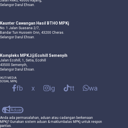
Jalan Reko, 43000 Kajang,
Selangor Darul Ehsan.
Kaunter Cawangan Hasil BTHO MPKj
No. 1 Jalan Suasana 2/7,
Bandar Tun Hussein Onn, 43200 Cheras.
Selangor Darul Ehsan.
Kompleks MPKJ@Ecohill Semenyih
Jalan Ecohill, 1, Setia, Ecohill
43500 Semenyih,
Selangor Darul Ehsan.
IKUTI MEDIA
SOSIAL MPKj
fb
x
ig
tt
wa
Aduan
Anda ada permasalahan, aduan atau cadangan berkenaan
MPKj? Gunakan sistem aduan & maklumbalas MPKj untuk respon
pantas.