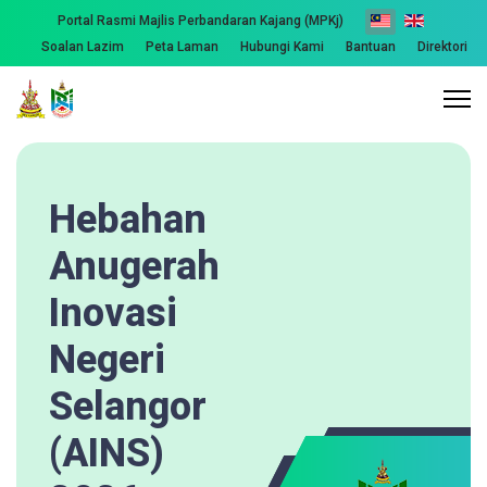
Portal Rasmi Majlis Perbandaran Kajang (MPKj)
Soalan Lazim
Peta Laman
Hubungi Kami
Bantuan
Direktori
Hebahan
Anugerah
Inovasi
Negeri
Selangor
(AINS)