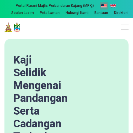
Portal Rasmi Majlis Perbandaran Kajang (MPKj)
Soalan Lazim
Peta Laman
Hubungi Kami
Bantuan
Direktori
Kaji
Selidik
Mengenai
Pandangan
Serta
Cadangan