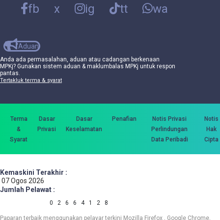
fb
x
ig
tt
wa
Aduan
Anda ada permasalahan, aduan atau cadangan berkenaan
MPKj? Gunakan sistem aduan & maklumbalas MPKj untuk respon
pantas.
Tertakluk terma & syarat
Terma
Dasar
Dasar
Penafian
Notis Privasi
Notis
&
Privasi
Keselamatan
Perlindungan
Hak
Syarat
Data Peribadi
Cipta
Kemaskini Terakhir :
07 Ogos 2026
Jumlah Pelawat :
0
2
6
6
4
1
2
8
Paparan terbaik menggunakan pelayar terkini Mozilla Firefox , Google Chrome,