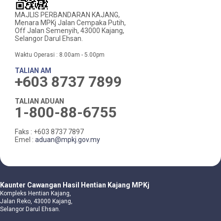
MAJLIS PERBANDARAN KAJANG,
Menara MPKj Jalan Cempaka Putih,
Off Jalan Semenyih, 43000 Kajang,
Selangor Darul Ehsan.
Waktu Operasi : 8.00am - 5.00pm
TALIAN AM
+603 8737 7899
TALIAN ADUAN
1-800-88-6755
Faks : +603 8737 7897
Emel :
aduan@mpkj.gov.my
Kaunter Cawangan Hasil Hentian Kajang MPKj
Kompleks Hentian Kajang,
Jalan Reko, 43000 Kajang,
Selangor Darul Ehsan.