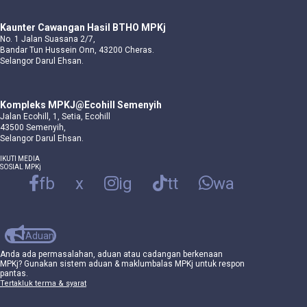
Kaunter Cawangan Hasil BTHO MPKj
No. 1 Jalan Suasana 2/7,
Bandar Tun Hussein Onn, 43200 Cheras.
Selangor Darul Ehsan.
Kompleks MPKJ@Ecohill Semenyih
Jalan Ecohill, 1, Setia, Ecohill
43500 Semenyih,
Selangor Darul Ehsan.
IKUTI MEDIA
SOSIAL MPKj
fb
x
ig
tt
wa
Aduan
Anda ada permasalahan, aduan atau cadangan berkenaan
MPKj? Gunakan sistem aduan & maklumbalas MPKj untuk respon
pantas.
Tertakluk terma & syarat