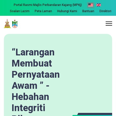
Portal Rasmi Majlis Perbandaran Kajang (MPKj)
Soalan Lazim
Peta Laman
Hubungi Kami
Bantuan
Direktori
“Larangan
Membuat
Pernyataan
Awam ” -
Hebahan
Integriti