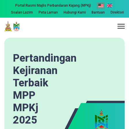
Portal Rasmi Majlis Perbandaran Kajang (MPKj)
Soalan Lazim
Peta Laman
Hubungi Kami
Bantuan
Direktori
Pertandingan
Kejiranan
Terbaik
MPP
MPKj
2025