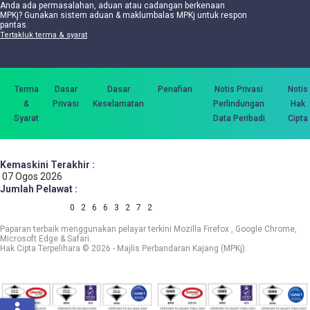
Anda ada permasalahan, aduan atau cadangan berkenaan
MPKj? Gunakan sistem aduan & maklumbalas MPKj untuk respon
pantas.
Tertakluk terma & syarat
Terma
Dasar
Dasar
Penafian
Notis Privasi
Notis
&
Privasi
Keselamatan
Perlindungan
Hak
Syarat
Data Peribadi
Cipta
Kemaskini Terakhir :
07 Ogos 2026
Jumlah Pelawat :
0
2
6
6
3
2
7
2
Paparan terbaik menggunakan pelayar terkini Mozilla Firefox , Google Chrome,
Microsoft Edge & Safari.
Hak Cipta Terpelihara © 2026 - Majlis Perbandaran Kajang (MPKj).