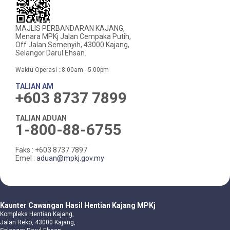
MAJLIS PERBANDARAN KAJANG,
Menara MPKj Jalan Cempaka Putih,
Off Jalan Semenyih, 43000 Kajang,
Selangor Darul Ehsan.
Waktu Operasi : 8.00am - 5.00pm
TALIAN AM
+603 8737 7899
TALIAN ADUAN
1-800-88-6755
Faks : +603 8737 7897
Emel :
aduan@mpkj.gov.my
Kaunter Cawangan Hasil Hentian Kajang MPKj
Kompleks Hentian Kajang,
Jalan Reko, 43000 Kajang,