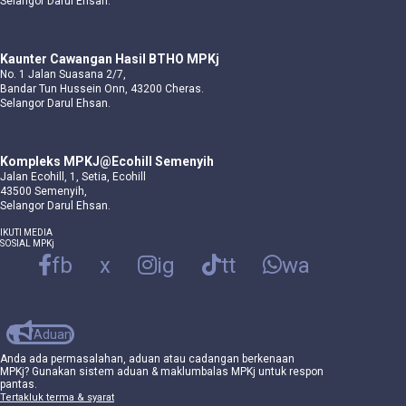
Selangor Darul Ehsan.
Kaunter Cawangan Hasil BTHO MPKj
No. 1 Jalan Suasana 2/7,
Bandar Tun Hussein Onn, 43200 Cheras.
Selangor Darul Ehsan.
Kompleks MPKJ@Ecohill Semenyih
Jalan Ecohill, 1, Setia, Ecohill
43500 Semenyih,
Selangor Darul Ehsan.
IKUTI MEDIA
SOSIAL MPKj
fb
x
ig
tt
wa
Aduan
Anda ada permasalahan, aduan atau cadangan berkenaan
MPKj? Gunakan sistem aduan & maklumbalas MPKj untuk respon
pantas.
Tertakluk terma & syarat