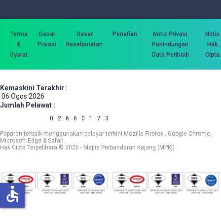
Terma
Dasar
Dasar
Penafian
Notis Privasi
Notis
&
Privasi
Keselamatan
Perlindungan
Hak
Syarat
Data Peribadi
Cipta
Kemaskini Terakhir :
06 Ogos 2026
Jumlah Pelawat :
0
2
6
6
0
1
7
3
Paparan terbaik menggunakan pelayar terkini Mozilla Firefox , Google Chrome,
Microsoft Edge & Safari.
Hak Cipta Terpelihara © 2026 - Majlis Perbandaran Kajang (MPKj).
accessible