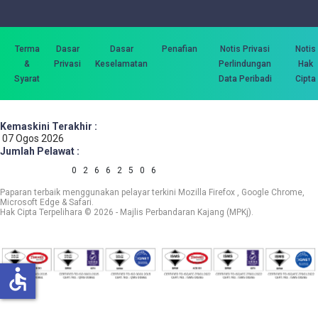
Terma
Dasar
Dasar
Penafian
Notis Privasi
Notis
&
Privasi
Keselamatan
Perlindungan
Hak
Syarat
Data Peribadi
Cipta
Kemaskini Terakhir :
07 Ogos 2026
Jumlah Pelawat :
0
2
6
6
2
5
0
6
Paparan terbaik menggunakan pelayar terkini Mozilla Firefox , Google Chrome,
Microsoft Edge & Safari.
Hak Cipta Terpelihara © 2026 - Majlis Perbandaran Kajang (MPKj).
accessible