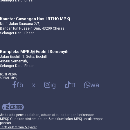
Selangor Darul Ehsan.
Kaunter Cawangan Hasil BTHO MPKj
No. 1 Jalan Suasana 2/7,
Bandar Tun Hussein Onn, 43200 Cheras.
Selangor Darul Ehsan.
Kompleks MPKJ@Ecohill Semenyih
Jalan Ecohill, 1, Setia, Ecohill
43500 Semenyih,
Selangor Darul Ehsan.
IKUTI MEDIA
SOSIAL MPKj
fb
x
ig
tt
wa
Aduan
Anda ada permasalahan, aduan atau cadangan berkenaan
MPKj? Gunakan sistem aduan & maklumbalas MPKj untuk respon
pantas.
Tertakluk terma & syarat