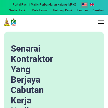
Portal Rasmi Majlis Perbandaran Kajang (MPKj)
Soalan Lazim
Peta Laman
Hubungi Kami
Bantuan
Direktori
Senarai
Kontraktor
Yang
Berjaya
Cabutan
Kerja