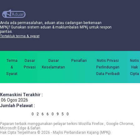
Aduan
Anda ada permasalahan, aduan atau cadangan berkenaan
MPKj? Gunakan sistem aduan & maklumbalas MPKj untuk respon
pantas.
Tertakluk terma & syarat
Terma
Dasar
Dasar
Penafian
Notis Privasi
Notis
&
Privasi
Keselamatan
Perlindungan
Hak
Syarat
Data Peribadi
Cipta
Kemaskini Terakhir :
06 Ogos 2026
Jumlah Pelawat :
0
2
6
6
0
9
5
0
Paparan terbaik menggunakan pelayar terkini Mozilla Firefox , Google Chrome,
Microsoft Edge & Safari.
Hak Cipta Terpelihara © 2026 - Majlis Perbandaran Kajang (MPKj).