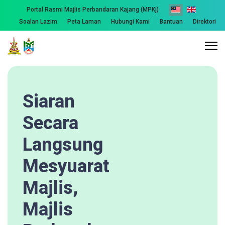
Portal Rasmi Majlis Perbandaran Kajang (MPKj)
Soalan Lazim
Peta Laman
Hubungi Kami
Bantuan
Direktori
Siaran
Secara
Langsung
Mesyuarat
Majlis,
Majlis