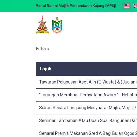
Portal Rasmi Majlis Perbandaran Kajang (MPKj)
Filters
Tajuk
Tawaran Pelupusan Aset Alih (E-Waste) & (Jualan
“Larangan Membuat Pernyataan Awam ” - Hebahan I
Siaran Secara Langsung Mesyuarat Majlis, Majlis P
Seminar Tambahan Atau Ubah Suai Bangunan Dan 
Senarai Premis Makanan Gred A Bagi Bulan Ogos 