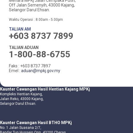
Menara MPKj Jalan Cempaka Putih,
Off Jalan Semenyih, 43000 Kajang,
Selangor Darul Ehsan.
Waktu Operasi : 8.00am - 5.00pm
TALIAN AM
+603 8737 7899
TALIAN ADUAN
1-800-88-6755
Faks : +603 8737 7897
Emel :
aduan@mpkj.gov.my
Kaunter Cawangan Hasil Hentian Kajang MPKj
Kompleks Hentian Kajang,
Jalan Reko, 43000 Kajang,
Selangor Darul Ehsan.
Kaunter Cawangan Hasil BTHO MPKj
No. 1 Jalan Suasana 2/7,
Bandar Tun Hussein Onn, 43200 Cheras.