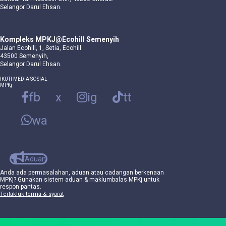
Selangor Darul Ehsan.
Kompleks MPKJ@Ecohill Semenyih
Jalan Ecohill, 1, Setia, Ecohill
43500 Semenyih,
Selangor Darul Ehsan.
IKUTI MEDIA SOSIAL
MPKj
fb
x
ig
tt
wa
Aduan
Anda ada permasalahan, aduan atau cadangan berkenaan
MPKj? Gunakan sistem aduan & maklumbalas MPKj untuk
respon pantas.
Tertakluk terma & syarat