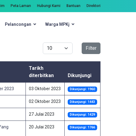
zim
Peta Laman
Hubungi Kami
Bantuan
Direktori
Pelancongan
Warga MPKj
Carian
Papar #
Filter
Tarikh
diterbitkan
Dikunjungi
er 2023
03 Oktober 2023
Dikunjungi: 1960
02 Oktober 2023
Dikunjungi: 1443
27 Julai 2023
Dikunjungi: 1429
 Yang
20 Julai 2023
Dikunjungi: 1766