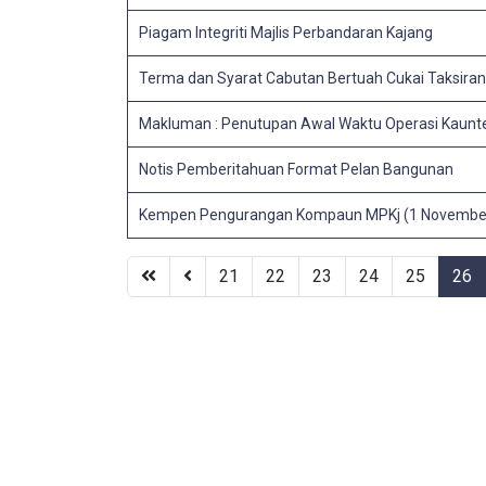
Piagam Integriti Majlis Perbandaran Kajang
Terma dan Syarat Cabutan Bertuah Cukai Taksira
Makluman : Penutupan Awal Waktu Operasi Kaunt
Notis Pemberitahuan Format Pelan Bangunan
Kempen Pengurangan Kompaun MPKj (1 November 
21
22
23
24
25
26