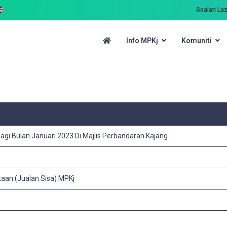
Soalan La
Info MPKj
Komuniti
i Bulan Januari 2023 Di Majlis Perbandaran Kajang
aan (Jualan Sisa) MPKj