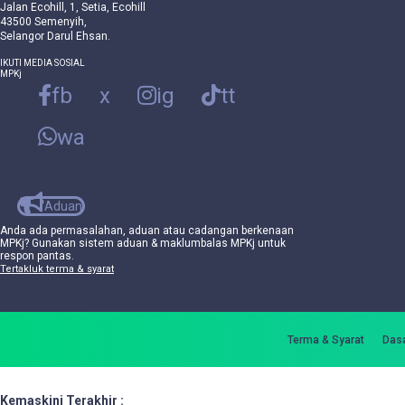
Jalan Ecohill, 1, Setia, Ecohill
43500 Semenyih,
Selangor Darul Ehsan.
IKUTI MEDIA SOSIAL
MPKj
fb
x
ig
tt
wa
Aduan
Anda ada permasalahan, aduan atau cadangan berkenaan
MPKj? Gunakan sistem aduan & maklumbalas MPKj untuk
respon pantas.
Tertakluk terma & syarat
Terma & Syarat
Dasa
Kemaskini Terakhir :