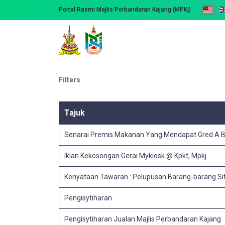
Portal Rasmi Majlis Perbandaran Kajang (MPKj)
Filters
Tajuk
Senarai Premis Makanan Yang Mendapat Gred A Bag
Iklan Kekosongan Gerai Mykiosk @ Kpkt, Mpkj
Kenyataan Tawaran : Pelupusan Barang-barang Sit
Pengisytiharan
Pengisytiharan Jualan Majlis Perbandaran Kajang